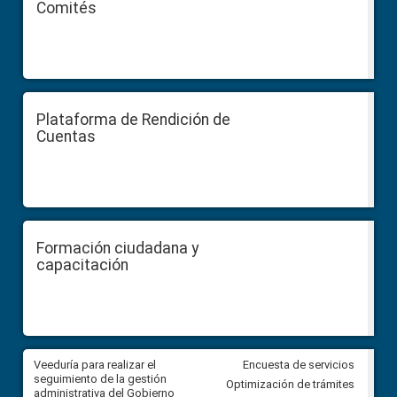
Comités
Plataforma de Rendición de
Cuentas
Formación ciudadana y
capacitación
Veeduría para realizar el
Veeduría para vigilar los acue
Encuesta de servicios
ra
seguimiento de la gestión
derivados de la Audiencia Púb
Optimización de trámites
ara
administrativa del Gobierno
entre el GAD de Ibarra y la