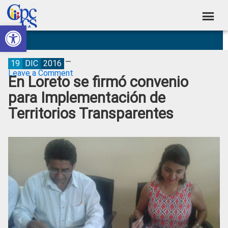
Skip
Skip
Skip
Skip
to
to
to
to
Abrir barra de herramientas
Consejo
primary
main
primary
footer
Construyendo
navigation
content
sidebar
de
Poder
Ciudadano
Participación
19
DIC
2016
Leave a Comment
En Loreto se firmó convenio
Ciudadana
para Implementación de
y
Territorios Transparentes
Control
Social