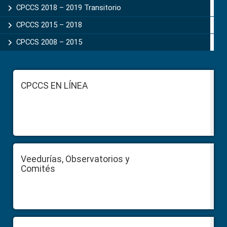
CPCCS 2018 – 2019 Transitorio
CPCCS 2015 – 2018
CPCCS 2008 – 2015
Footer
CPCCS EN LÍNEA
Veedurías, Observatorios y
Comités