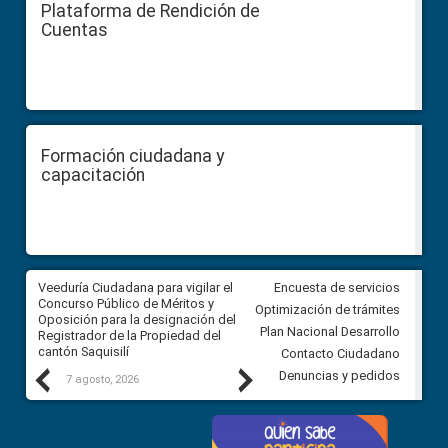
Plataforma de Rendición de
Cuentas
Formación ciudadana y
capacitación
Veeduría Ciudadana para vigilar el
Veeduría Ciudadana para vigila
Encuesta de servicios
Concurso Público de Méritos y
construcción del asfaltado de
Optimización de trámites
Oposición para la designación del
diferentes barrios del sector 
Plan Nacional Desarrollo
Registrador de la Propiedad del
Ballenita del cantón Santa Ele
cantón Saquisilí
Contacto Ciudadano
Previous
Next
Denuncias y pedidos
7 agosto, 2026
7 agosto, 2026