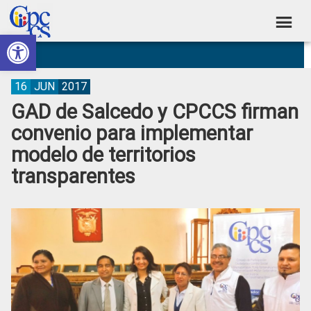
Skip
Skip
Skip
Skip
to
to
to
to
Abrir barra de herramientas
Consejo
primary
main
primary
footer
Construyendo
navigation
content
sidebar
de
Poder
Ciudadano
Participación
16
JUN
2017
GAD de Salcedo y CPCCS firman
Ciudadana
convenio para implementar
y
modelo de territorios
Control
transparentes
Social