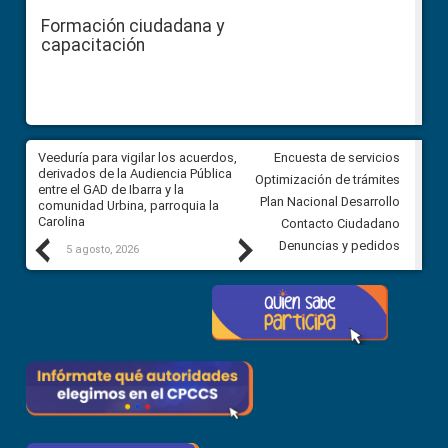
Formación ciudadana y
capacitación
Veeduría para vigilar los acuerdos,
CPCCS convoca a Veeduría
Encuesta de servicios
 a
derivados de la Audiencia Pública
Ciudadana para vigilar el conc
Optimización de trámites
ión
entre el GAD de Ibarra y la
en la Universidad de Cuenca
Plan Nacional Desarrollo
comunidad Urbina, parroquia la
Carolina
Contacto Ciudadano
Previous
Next
Denuncias y pedidos
5 agosto, 2026
5 agosto, 2026