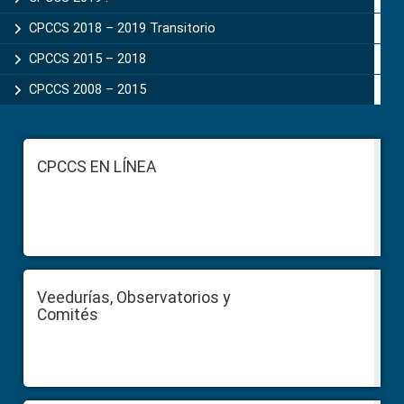
CPCCS 2018 – 2019 Transitorio
CPCCS 2015 – 2018
CPCCS 2008 – 2015
Footer
CPCCS EN LÍNEA
Veedurías, Observatorios y
Comités