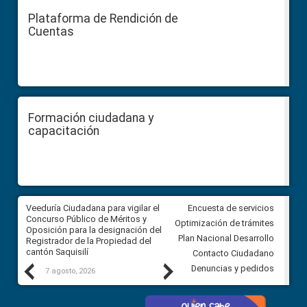
Plataforma de Rendición de
Cuentas
Formación ciudadana y
capacitación
Veeduría Ciudadana para vigilar el
Veeduría Ciudadana para vigila
Encuesta de servicios
Concurso Público de Méritos y
construcción del asfaltado de
Optimización de trámites
Oposición para la designación del
diferentes barrios del sector 
Plan Nacional Desarrollo
Registrador de la Propiedad del
Ballenita del cantón Santa Ele
cantón Saquisilí
Contacto Ciudadano
Previous
Next
Denuncias y pedidos
7 agosto, 2026
7 agosto, 2026