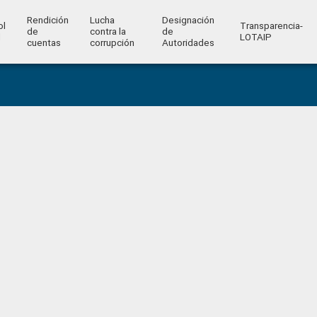
Rendición
Lucha
Designación
ol
Transparencia-
de
contra la
de
l
LOTAIP
cuentas
corrupción
Autoridades