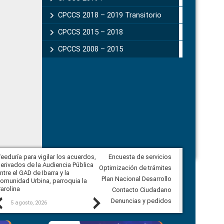
CPCCS 2018 – 2019 Transitorio
CPCCS 2015 – 2018
CPCCS 2008 – 2015
eeduría para vigilar los acuerdos,
Encuesta de servicios
CPCCS convoca a Veeduría
erivados de la Audiencia Pública
Ciudadana para vigilar el concurso
Optimización de trámites
ntre el GAD de Ibarra y la
en la Universidad de Cuenca
Plan Nacional Desarrollo
omunidad Urbina, parroquia la
arolina
Contacto Ciudadano
Previous
Next
Denuncias y pedidos
5 agosto, 2026
5 agosto, 2026