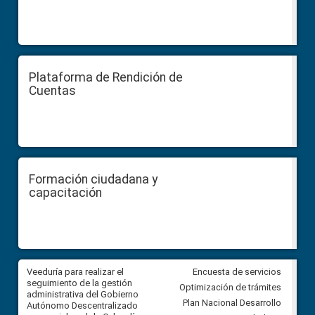
Plataforma de Rendición de
Cuentas
Formación ciudadana y
capacitación
Veeduría para realizar el
Veeduría para vigilar los acue
Encuesta de servicios
ra
seguimiento de la gestión
derivados de la Audiencia Púb
Optimización de trámites
ara
administrativa del Gobierno
entre el GAD de Ibarra y la
Plan Nacional Desarrollo
Autónomo Descentralizado
comunidad Urbina, parroquia l