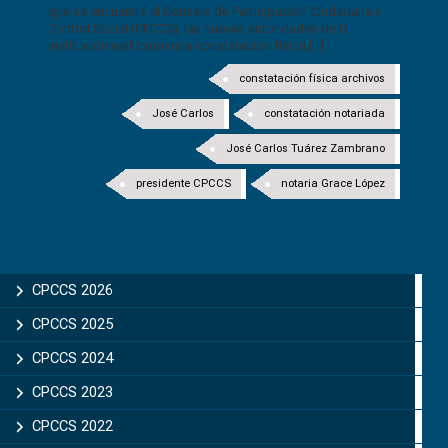
que se encuentra el Consejo de Participación Ciudadana y
Control Social (CPCCS), las nuevas autoridades de la
institución realizaron una constatación física [...]
constatación física archivos
José Carlos
constatación notariada
José Carlos Tuárez Zambrano
presidente CPCCS
notaria Grace López
CPCCS 2026
CPCCS 2025
CPCCS 2024
CPCCS 2023
CPCCS 2022