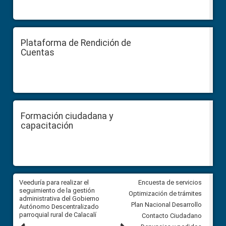
Plataforma de Rendición de
Cuentas
Formación ciudadana y
capacitación
Veeduría para realizar el
Veeduría para vigilar los acue
Encuesta de servicios
ra
seguimiento de la gestión
derivados de la Audiencia Púb
Optimización de trámites
ara
administrativa del Gobierno
entre el GAD de Ibarra y la
Plan Nacional Desarrollo
Autónomo Descentralizado
comunidad Urbina, parroquia l
parroquial rural de Calacalí
Carolina
Contacto Ciudadano