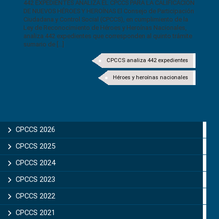
442 EXPEDIENTES ANALIZA EL CPCCS PARA LA CALIFICACIÓN
DE NUEVOS HÉROES Y HEROÍNAS El Consejo de Participación
Ciudadana y Control Social (CPCCS), en cumplimiento de la
Ley de Reconocimiento de Héroes y Heroínas Nacionales,
analiza 442 expedientes que corresponden al quinto trámite
sumario de [...]
CPCCS analiza 442 expedientes
Héroes y heroínas nacionales
CPCCS 2026
CPCCS 2025
CPCCS 2024
CPCCS 2023
CPCCS 2022
CPCCS 2021