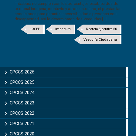
Imbabura no cumplen con los porcentajes establecidos de
personal indígena, montuvio y afroecuatoriano, ni prestan las
condiciones para garantizar accesibilidad a personas con
discapacidad. Así lo determinaron dos Veedurías [...]
LOSEP
Imbabura
Decreto Ejecutivo 60
Veeduría Ciudadana
CPCCS 2026
CPCCS 2025
CPCCS 2024
CPCCS 2023
CPCCS 2022
CPCCS 2021
CPCCS 2020