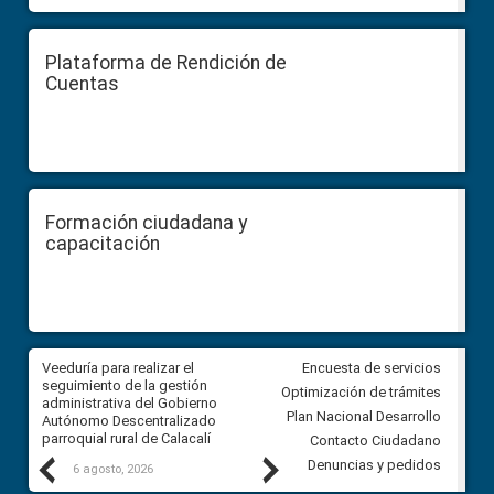
Plataforma de Rendición de
Cuentas
Formación ciudadana y
capacitación
Veeduría para realizar el
Veeduría para vigilar los acue
Encuesta de servicios
ra
seguimiento de la gestión
derivados de la Audiencia Púb
Optimización de trámites
ara
administrativa del Gobierno
entre el GAD de Ibarra y la
Plan Nacional Desarrollo
Autónomo Descentralizado
comunidad Urbina, parroquia l
parroquial rural de Calacalí
Carolina
Contacto Ciudadano
Previous
Next
Denuncias y pedidos
6 agosto, 2026
5 agosto, 2026