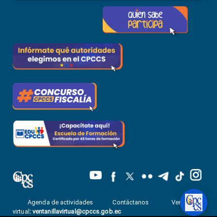
Agenda de actividades
Contáctanos
Ventanilla
virtual
:
ventanillavirtual@cpccs.gob.ec