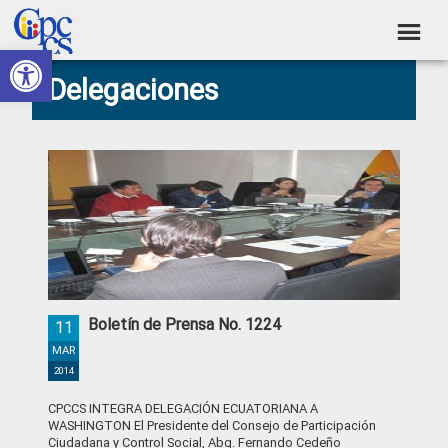
Skip
Skip
Skip
Skip
to
to
to
to
Abrir barra de herramientas
Consejo
primary
main
primary
footer
Construyendo
Delegaciones
navigation
content
sidebar
de
Poder
Ciudadano
Participación
Ciudadana
y
Control
Social
Boletín de Prensa No. 1224
11
MAR
2014
CPCCS INTEGRA DELEGACIÓN ECUATORIANA A
WASHINGTON El Presidente del Consejo de Participación
Ciudadana y Control Social, Abg. Fernando Cedeño