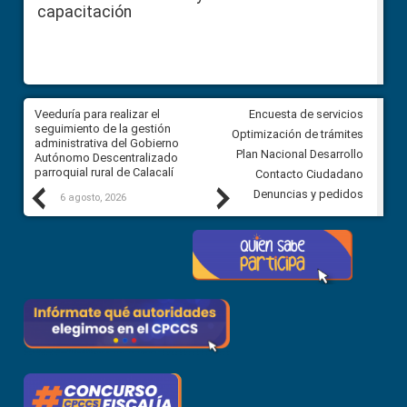
capacitación
Veeduría para realizar el
Veeduría para vigilar los acue
Encuesta de servicios
ra
seguimiento de la gestión
derivados de la Audiencia Púb
Optimización de trámites
ara
administrativa del Gobierno
entre el GAD de Ibarra y la
Plan Nacional Desarrollo
Autónomo Descentralizado
comunidad Urbina, parroquia l
parroquial rural de Calacalí
Carolina
Contacto Ciudadano
Previous
Next
Denuncias y pedidos
6 agosto, 2026
5 agosto, 2026