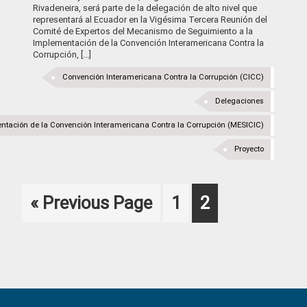
Rivadeneira, será parte de la delegación de alto nivel que
representará al Ecuador en la Vigésima Tercera Reunión del
Comité de Expertos del Mecanismo de Seguimiento a la
Implementación de la Convención Interamericana Contra la
Corrupción, [...]
Convención Interamericana Contra la Corrupción (CICC)
Delegaciones
tación de la Convención Interamericana Contra la Corrupción (MESICIC)
Proyecto
Go
Page
Page
«
Previous Page
1
2
to
Primary