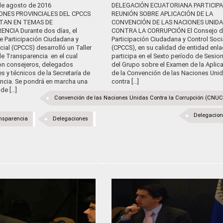
 de agosto de 2016
DELEGACIÓN ECUATORIANA PARTICIPA
ONES PROVINCIALES DEL CPCCS
REUNIÓN SOBRE APLICACIÓN DE LA
ITAN EN TEMAS DE
CONVENCIÓN DE LAS NACIONES UNIDA
NCIA Durante dos días, el
CONTRA LA CORRUPCIÓN El Consejo d
e Participación Ciudadana y
Participación Ciudadana y Control Soci
cial (CPCCS) desarrolló un Taller
(CPCCS), en su calidad de entidad enla
de Transparencia en el cual
participa en el Sexto período de Sesio
ron consejeros, delegados
del Grupo sobre el Examen de la Aplic
es y técnicos de la Secretaría de
de la Convención de las Naciones Uni
ncia. Se pondrá en marcha una
contra [...]
 de […]
Convención de las Naciones Unidas Contra la Corrupción (CNU
Delegacio
nsparencia
Delegaciones