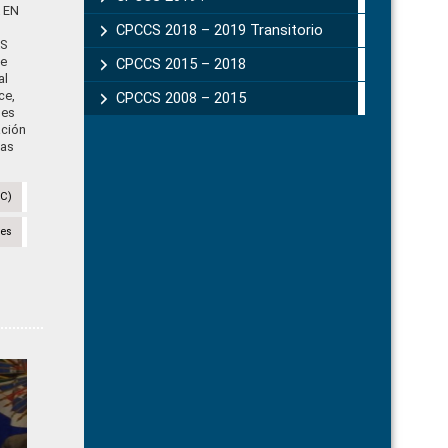
 EN
CPCCS 2018 – 2019 Transitorio
S
e
CPCCS 2015 – 2018
al
ce,
CPCCS 2008 – 2015
nes
ación
das
CC)
nes