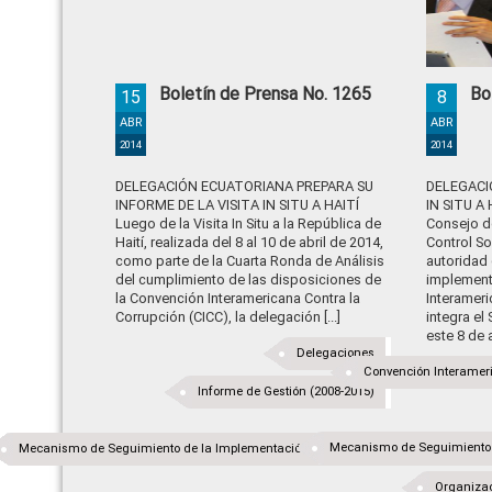
Boletín de Prensa No. 1265
Bo
15
8
ABR
ABR
2014
2014
DELEGACIÓN ECUATORIANA PREPARA SU
DELEGACI
INFORME DE LA VISITA IN SITU A HAITÍ
IN SITU A 
Luego de la Visita In Situ a la República de
Consejo d
Haití, realizada del 8 al 10 de abril de 2014,
Control So
como parte de la Cuarta Ronda de Análisis
autoridad 
del cumplimiento de las disposiciones de
implement
la Convención Interamericana Contra la
Interameri
Corrupción (CICC), la delegación [...]
integra el
este 8 de ab
Delegaciones
Convención Interameri
Informe de Gestión (2008-2015)
Mecanismo de Seguimiento d
Mecanismo de Seguimiento de la Implementación de la Convención Interamerican
Organizac