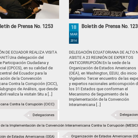
letín de Prensa No. 1253
Boletín de Prensa No. 12
18
MAR
2014
ÓN DE ECUADOR REALIZA VISITA
DELEGACIÓN ECUATORIANA DE ALTO N
HAITÍ Una delegación del
ASISTE A 23 REUNIÓN DE EXPERTOS
e Participación Ciudadana y
ANTICORRUPCIÓN En la sede de la
cial (CPCCS), en su calidad de
Organización de Estados Americanos
central del Ecuador para la
(OEA), en Washington, EEUU, dio inicio 
ación de la Convención
Vigésimo Tercer encuentro de las expe
cana Contra la Corrupción (CICC),
y expertos nacionales anticorrupción 
 Subgrupo de Análisis, que desde
los 31 Estados que conforman el
ril realiza la visitaIn Situ a [...]
Mecanismo de Seguimiento de la
Implementación de la Convención
cana Contra la Corrupción (CICC)
Interamericana [...]
Delegacio
Delegaciones
e la Implementación de la Convención Interamericana Contra la Corrupción (MESIC
a Contra la Corrupción (MESICIC)
Organización de Estados Americanos (O
ión de Estados Americanos (OEA)