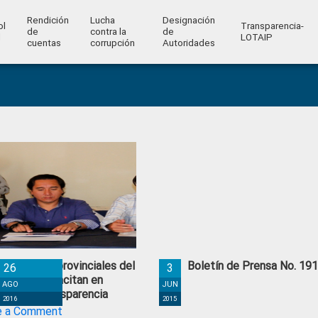
Rendición
Lucha
Designación
ol
Transparencia-
de
contra la
de
l
LOTAIP
cuentas
corrupción
Autoridades
legaciones provinciales del
Boletín de Prensa No. 19
26
3
CCS se capacitan en
AGO
JUN
mas de Transparencia
2016
2015
e a Comment