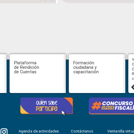
CPCCS aprueba convocatoria a
V
Plataforma
Formación
Veeduría para designación de la
C
de Rendición
ciudadana y
autoridad de la SOT
O
de Cuentas
capacitación
R
c
31 julio, 2026
Agenda de actividades
Contáctanos
Ventanilla virtua