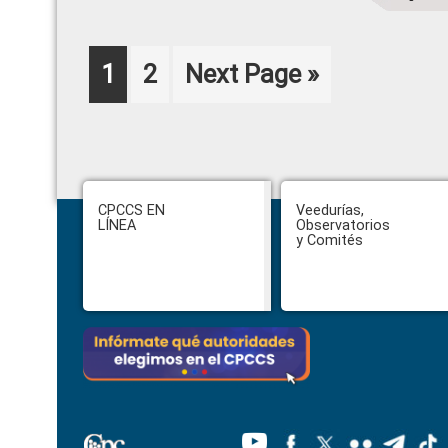
Page
Page
Go
1
2
Next Page »
to
Footer
CPCCS EN
Veedurías,
LÍNEA
Observatorios
y Comités