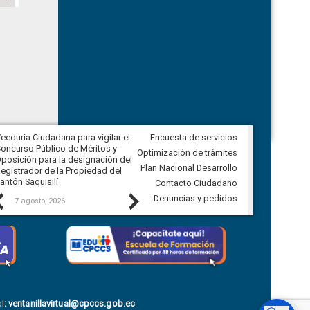
eeduría Ciudadana para vigilar el
Encuesta de servicios
Veeduría Ciudadana para vigilar la
oncurso Público de Méritos y
construcción del asfaltado de
Optimización de trámites
posición para la designación del
diferentes barrios del sector de
Plan Nacional Desarrollo
egistrador de la Propiedad del
Ballenita del cantón Santa Elena
antón Saquisilí
Contacto Ciudadano
Previous
Next
Denuncias y pedidos
7 agosto, 2026
7 agosto, 2026
l
:
ventanillavirtual@cpccs.gob.ec