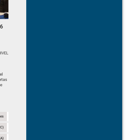
36
IVEL
el
rtas
de
nes
IC)
EA)