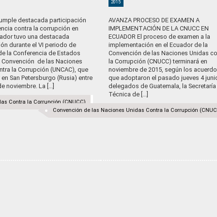
2015
umple destacada participación
AVANZA PROCESO DE EXAMEN A
ncia contra la corrupción en
IMPLEMENTACIÓN DE LA CNUCC EN
ador tuvo una destacada
ECUADOR El proceso de examen a la
ión durante el VI periodo de
implementación en el Ecuador de la
de la Conferencia de Estados
Convención de las Naciones Unidas co
la Convención de las Naciones
la Corrupción (CNUCC) terminará en
ntra la Corrupción (UNCAC), que
noviembre de 2015, según los acuerd
r en San Petersburgo (Rusia) entre
que adoptaron el pasado jueves 4 juni
 de noviembre. La [...]
delegados de Guatemala, la Secretaría
Técnica de [...]
das Contra la Corrupción (CNUCC)
Convención de las Naciones Unidas Contra la Corrupción (CNU