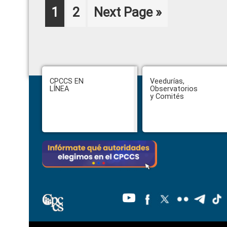
Page
Page
Go
1
2
Next Page »
to
Footer
CPCCS EN
Veedurías,
LÍNEA
Observatorios
y Comités