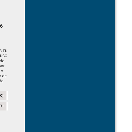
66
 SITU
NUCC
 de
por
 y
in de
de
CC)
TU