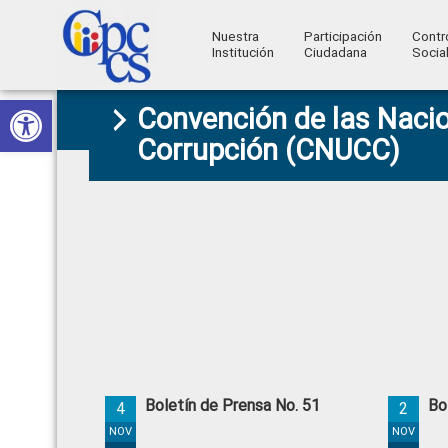
Nuestra
Participación
Contr
Institución
Ciudadana
Socia
Consejo
Abrir barra de herramientas
Skip
Skip
Skip
Skip
Construyendo
Convención de las Nacio
to
to
to
to
de
Poder
Corrupción (CNUCC)
primary
main
primary
footer
Ciudadano
Participación
navigation
content
sidebar
Ciudadana
y
Control
Social
Boletín de Prensa No. 51
Bo
4
2
NOV
NOV