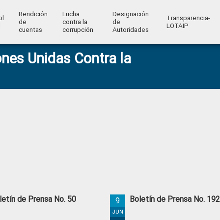
Rendición
Lucha
Designación
ol
Transparencia-
de
contra la
de
l
LOTAIP
cuentas
corrupción
Autoridades
nes Unidas Contra la
letín de Prensa No. 50
Boletín de Prensa No. 19
9
JUN