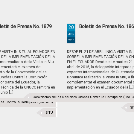
letín de Prensa No. 1879
Boletín de Prensa No. 18
20
ABR
2015
VISITA IN SITU AL ECUADOR EN
DESDE EL 21 DE ABRIL INICIA VISITA IN
 DE LA IMPLEMENTACIÓN DE LA
SOBRE LA IMPLEMENTACIÓN DE LA C
 resultado de la Visita In Situ
EN EL ECUADOR Desde este martes 21
ementará el examen de
abril de 2015, la delegación integrada 
to de la Convención de las
expertos internacionales de Guatemala
Unidas Contra la Corrupción
Dominica realizarán la Visita In Situ, a f
r parte del Ecuador, la
complementar el examen documental 
 Técnica de la CNUCC remitirá en
implementación en el Ecuador de la [...]
unio [...]
Convención de las Naciones Unidas Contra la Corrupción (CNU
das Contra la Corrupción (CNUCC)
SI
SITU