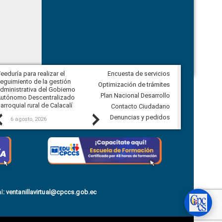
eeduría para realizar el
Encuesta de servicios
Veeduría para vigilar los acuerdos,
eguimiento de la gestión
derivados de la Audiencia Pública
Optimización de trámites
dministrativa del Gobierno
entre el GAD de Ibarra y la
Plan Nacional Desarrollo
utónomo Descentralizado
comunidad Urbina, parroquia la
arroquial rural de Calacalí
Carolina
Contacto Ciudadano
Previous
Next
Denuncias y pedidos
6 agosto, 2026
5 agosto, 2026
l
:
ventanillavirtual@cpccs.gob.ec