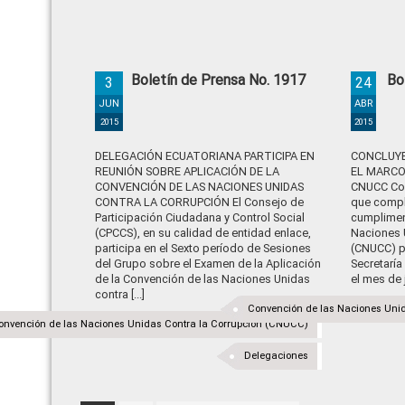
Boletín de Prensa No. 1917
Bo
3
24
JUN
ABR
2015
2015
DELEGACIÓN ECUATORIANA PARTICIPA EN
CONCLUYE 
REUNIÓN SOBRE APLICACIÓN DE LA
EL MARCO
CONVENCIÓN DE LAS NACIONES UNIDAS
CNUCC Como
CONTRA LA CORRUPCIÓN El Consejo de
que compl
Participación Ciudadana y Control Social
cumplimen
(CPCCS), en su calidad de entidad enlace,
Naciones 
participa en el Sexto período de Sesiones
(CNUCC) po
del Grupo sobre el Examen de la Aplicación
Secretaría
de la Convención de las Naciones Unidas
el mes de j
contra [...]
Convención de las Naciones Uni
onvención de las Naciones Unidas Contra la Corrupción (CNUCC)
Delegaciones