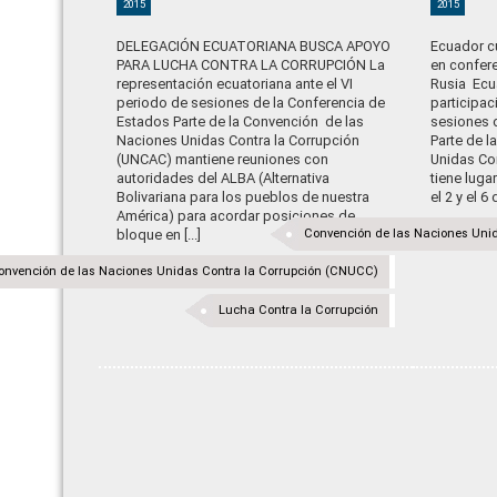
2015
2015
DELEGACIÓN ECUATORIANA BUSCA APOYO
Ecuador c
PARA LUCHA CONTRA LA CORRUPCIÓN La
en confere
representación ecuatoriana ante el VI
Rusia Ecu
periodo de sesiones de la Conferencia de
participac
Estados Parte de la Convención de las
sesiones 
Naciones Unidas Contra la Corrupción
Parte de 
(UNCAC) mantiene reuniones con
Unidas Co
autoridades del ALBA (Alternativa
tiene luga
Bolivariana para los pueblos de nuestra
el 2 y el 6
América) para acordar posiciones de
bloque en [...]
Convención de las Naciones Uni
onvención de las Naciones Unidas Contra la Corrupción (CNUCC)
Lucha Contra la Corrupción