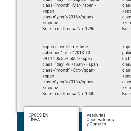
class="month">Mar</span>
cla
<span
<sp
class="year">2015</span>
clas
</span>
</s
Boletín de Prensa No. 1795
Bole
<span class="date time
<spa
published" title="2013-10-
publ
09T14:05:56-0500"><span
06T1
class="day">9</span> <span
clas
class="month">Oct</span>
cla
<span
<sp
class="year">2013</span>
clas
</span>
</s
Boletín de Prensa No. 1030
Bole
Footer
CPCCS EN
Veedurías,
LÍNEA
Observatorios
y Comités