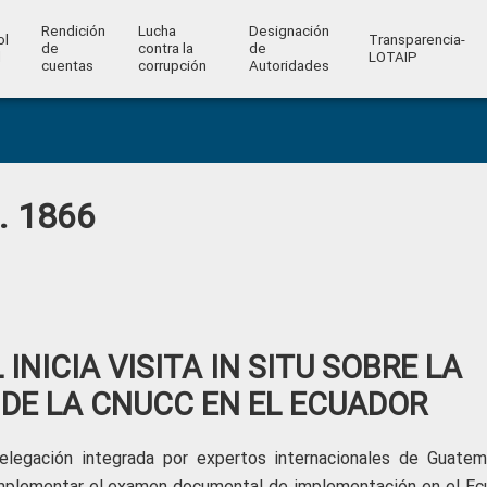
Rendición
Lucha
Designación
ol
Transparencia-
de
contra la
de
l
LOTAIP
cuentas
corrupción
Autoridades
o. 1866
 INICIA VISITA IN SITU SOBRE LA
DE LA CNUCC EN EL ECUADOR
elegación integrada por expertos internacionales de Guatem
e complementar el examen documental de implementación en el Ec