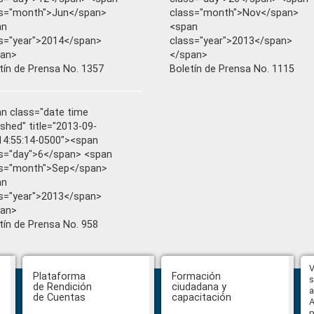
ss="month">Jun</span>
class="month">Nov</span>
an
<span
s="year">2014</span>
class="year">2013</span>
pan>
</span>
tín de Prensa No. 1357
Boletín de Prensa No. 1115
n class="date time
ished" title="2013-09-
4:55:14-0500"><span
s="day">6</span> <span
ss="month">Sep</span>
an
s="year">2013</span>
pan>
tín de Prensa No. 958
Hasta el 31 de julio se podrán
V
Plataforma
Formación
presentar impugnaciones en
s
de Rendición
ciudadana y
contra de los postulantes al
a
de Cuentas
capacitación
concurso para designar Fiscal
A
General
p