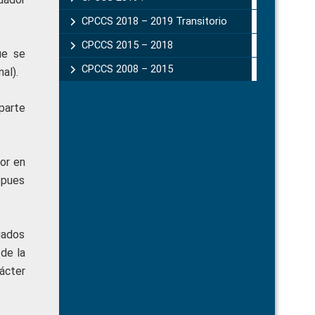
CPCCS 2018 – 2019 Transitorio
CPCCS 2015 – 2018
ue se
CPCCS 2008 – 2015
al).
parte
or en
 pues
ciados
de la
ácter