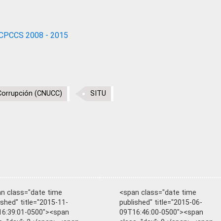
CPCCS 2008 - 2015
Corrupción (CNUCC)
SITU
n class="date time
<span class="date time
ished" title="2015-11-
published" title="2015-06-
6:39:01-0500"><span
09T16:46:00-0500"><span