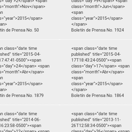
s="day">2</span> <span
class="day">9</span> <span
ss="month">Nov</span>
class="month">Jun</span>
an
<span
s="year">2015</span>
class="year">2015</span>
pan>
</span>
tín de Prensa No. 50
Boletín de Prensa No. 1924
n class="date time
<span class="date time
ished" title="2015-04-
published" title="2015-04-
7:47:41-0500"><span
17T18:43:24-0500"><span
s="day">24</span> <span
class="day">17</span> <span
s="month">Abr</span>
class="month">Abr</span>
an
<span
s="year">2015</span>
class="year">2015</span>
pan>
</span>
tín de Prensa No. 1879
Boletín de Prensa No. 1864
n class="date time
<span class="date time
ished" title="2014-06-
published" title="2013-11-
6:23:58-0500"><span
26T12:58:34-0500"><span
s="day">12</span> <span
class="day">26</span> <span