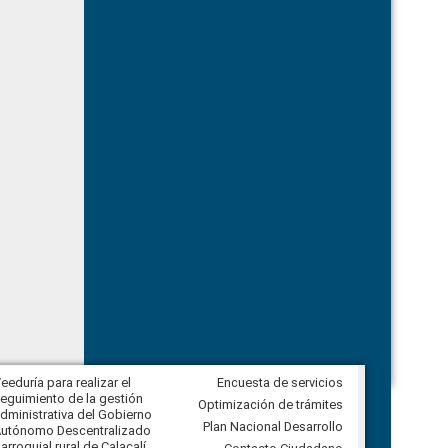
eeduría para realizar el
Encuesta de servicios
Veeduría para vigilar los acuerdos,
eguimiento de la gestión
derivados de la Audiencia Pública
Optimización de trámites
dministrativa del Gobierno
entre el GAD de Ibarra y la
Plan Nacional Desarrollo
utónomo Descentralizado
comunidad Urbina, parroquia la
arroquial rural de Calacalí
Carolina