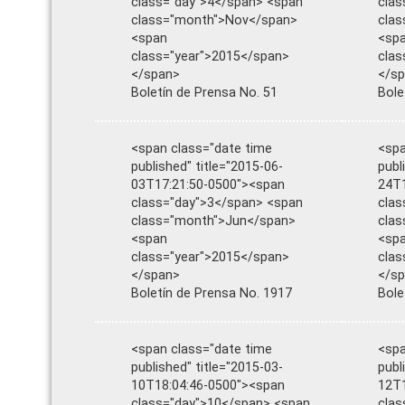
class="day">4</span> <span
clas
class="month">Nov</span>
cla
<span
<sp
class="year">2015</span>
clas
</span>
</s
Boletín de Prensa No. 51
Bole
<span class="date time
<spa
published" title="2015-06-
publ
03T17:21:50-0500"><span
24T1
class="day">3</span> <span
clas
class="month">Jun</span>
clas
<span
<sp
class="year">2015</span>
clas
</span>
</s
Boletín de Prensa No. 1917
Bole
<span class="date time
<spa
published" title="2015-03-
publ
10T18:04:46-0500"><span
12T1
class="day">10</span> <span
clas