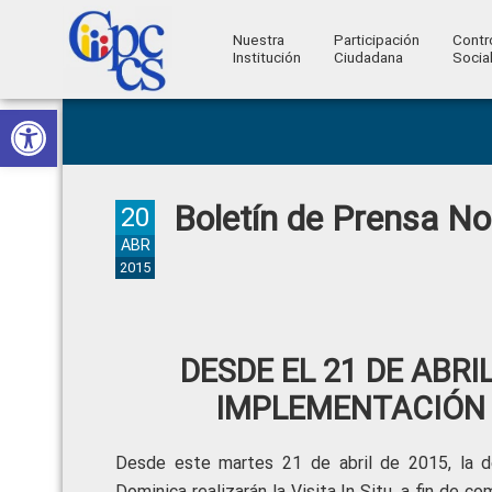
Nuestra
Participación
Contr
Institución
Ciudadana
Socia
Consejo
Abrir barra de herramientas
Skip
Skip
Skip
Skip
Construyendo
to
to
to
to
de
Poder
primary
main
primary
footer
Ciudadano
Participación
navigation
content
sidebar
Boletín de Prensa N
Ciudadana
20
y
ABR
2015
Control
Social
DESDE EL 21 DE ABRIL
IMPLEMENTACIÓN 
Desde este martes 21 de abril de 2015, la d
Dominica realizarán la Visita In Situ, a fin d