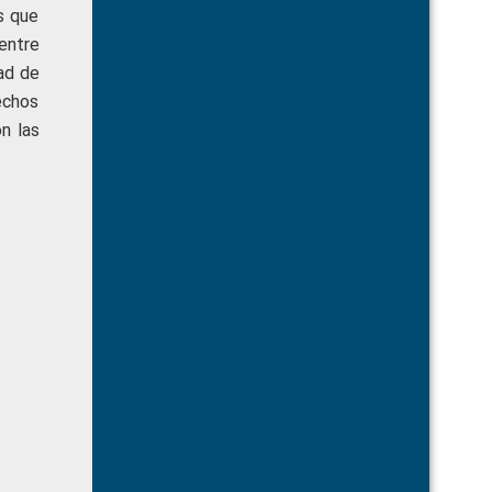
s que
 entre
dad de
echos
n las