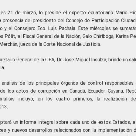
rnes 21 de marzo, lo preside el experto ecuatoriano Mario Hid
 presencia del presidente del Consejo de Participación Ciudad
o y el Consejero Eco. Luis Pachala. Este miércoles se sumarán
 Pólit, el Fiscal General de la Nación, Galo Chiriboga, Karina Pe
Merchán, jueza de la Corte Nacional de Justicia.
etario General de la OEA, Dr. José Miguel Insulza, brinde un sa
ia.
nálisis de los principales órganos de control responsables 
 de los actos de corrupción en Canadá, Ecuador, Guyana, Repú
álisis incluyó, en los cuatro primeros, la realización d
013.
ptará un informe integral sobre cada uno de estos Estados, el
nces y nuevos desarrollos relacionados con la implementación d