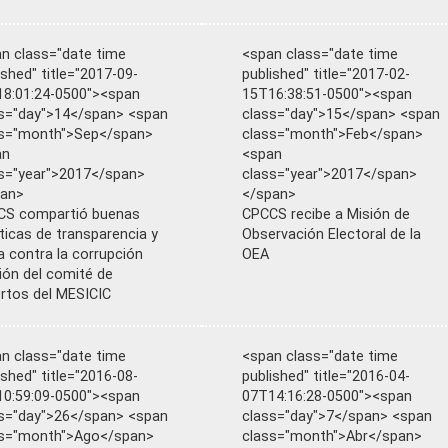
n class="date time
<span class="date time
ished" title="2017-09-
published" title="2017-02-
8:01:24-0500"><span
15T16:38:51-0500"><span
s="day">14</span> <span
class="day">15</span> <span
ss="month">Sep</span>
class="month">Feb</span>
an
<span
s="year">2017</span>
class="year">2017</span>
pan>
</span>
CS compartió buenas
CPCCS recibe a Misión de
ticas de transparencia y
Observación Electoral de la
a contra la corrupción
OEA
ión del comité de
rtos del MESICIC
n class="date time
<span class="date time
ished" title="2016-08-
published" title="2016-04-
0:59:09-0500"><span
07T14:16:28-0500"><span
s="day">26</span> <span
class="day">7</span> <span
ss="month">Ago</span>
class="month">Abr</span>