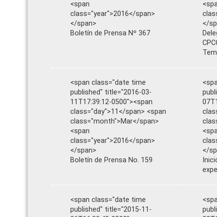
<span
<sp
class="year">2016</span>
clas
</span>
</s
Boletín de Prensa Nº 367
Dele
CPCC
Tema
<span class="date time
<spa
published" title="2016-03-
publ
11T17:39:12-0500"><span
07T1
class="day">11</span> <span
clas
class="month">Mar</span>
cla
<span
<sp
class="year">2016</span>
clas
</span>
</s
Boletín de Prensa No. 159
Inic
expe
<span class="date time
<spa
published" title="2015-11-
publ