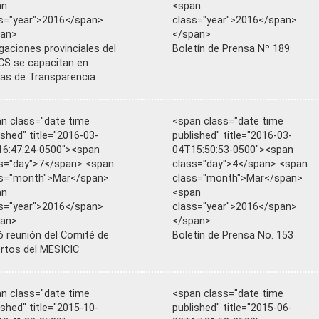
an
<span
s="year">2016</span>
class="year">2016</span>
pan>
</span>
gaciones provinciales del
Boletín de Prensa Nº 189
S se capacitan en
s de Transparencia
n class="date time
<span class="date time
ished" title="2016-03-
published" title="2016-03-
6:47:24-0500"><span
04T15:50:53-0500"><span
s="day">7</span> <span
class="day">4</span> <span
ss="month">Mar</span>
class="month">Mar</span>
an
<span
s="year">2016</span>
class="year">2016</span>
pan>
</span>
ió reunión del Comité de
Boletín de Prensa No. 153
rtos del MESICIC
n class="date time
<span class="date time
ished" title="2015-10-
published" title="2015-06-