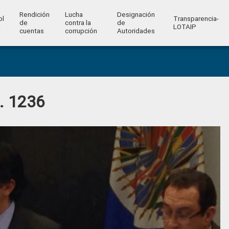
Rendición
Lucha
Designación
ol
Transparencia-
de
contra la
de
l
LOTAIP
cuentas
corrupción
Autoridades
o. 1236