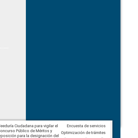
eeduría Ciudadana para vigilar el
Encuesta de servicios
Veeduría Ciudadana para vigilar la
oncurso Público de Méritos y
construcción del asfaltado de
Optimización de trámites
posición para la designación del
diferentes barrios del sector de