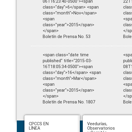
06T16:23:40-0500"><span
22T1
class="day">6</span> <span
clas
class="month">Nov</span>
cla
<span
<sp
class="year">2015</span>
clas
</span>
</s
Boletín de Prensa No. 53
Bole
<span class="date time
<spa
published" title="2015-03-
publ
16T18:05:34-0500"><span
08T1
class="day">16</span> <span
clas
class="month">Mar</span>
cla
<span
<sp
class="year">2015</span>
clas
</span>
</s
Boletín de Prensa No. 1807
Bole
Footer
CPCCS EN
Veedurías,
LÍNEA
Observatorios