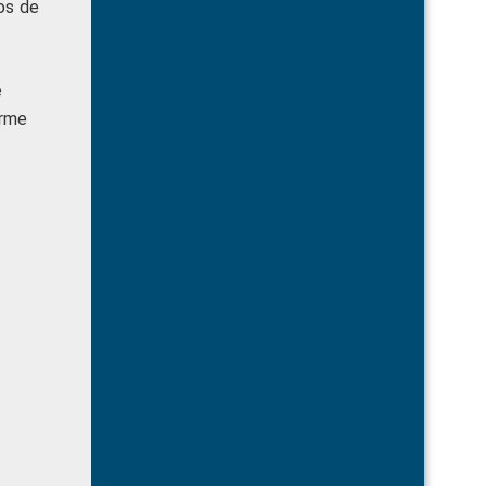
os de
e
orme