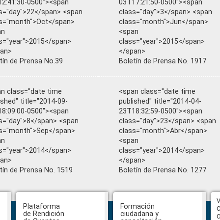
2:41:30-0500"><span
03T17:21:50-0500"><span
s="day">22</span> <span
class="day">3</span> <span
ss="month">Oct</span>
class="month">Jun</span>
an
<span
s="year">2015</span>
class="year">2015</span>
pan>
</span>
tín de Prensa No.39
Boletín de Prensa No. 1917
n class="date time
<span class="date time
ished" title="2014-09-
published" title="2014-04-
8:09:00-0500"><span
23T18:32:59-0500"><span
s="day">8</span> <span
class="day">23</span> <span
ss="month">Sep</span>
class="month">Abr</span>
an
<span
s="year">2014</span>
class="year">2014</span>
pan>
</span>
tín de Prensa No. 1519
Boletín de Prensa No. 1277
CPCCS aprueba convocatoria a
V
Plataforma
Formación
Veeduría para designación de la
C
de Rendición
ciudadana y
autoridad de la SOT
O