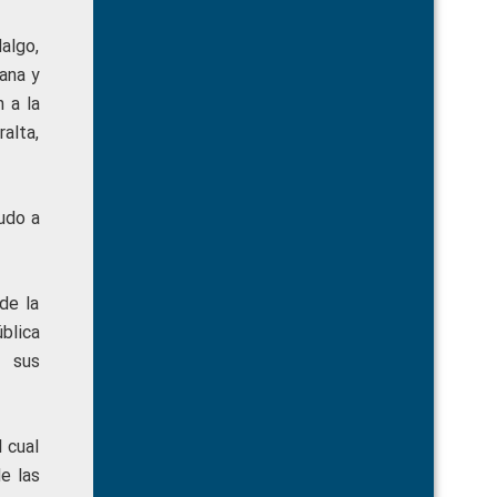
algo,
ana y
 a la
ralta,
ludo a
de la
blica
e sus
 cual
e las