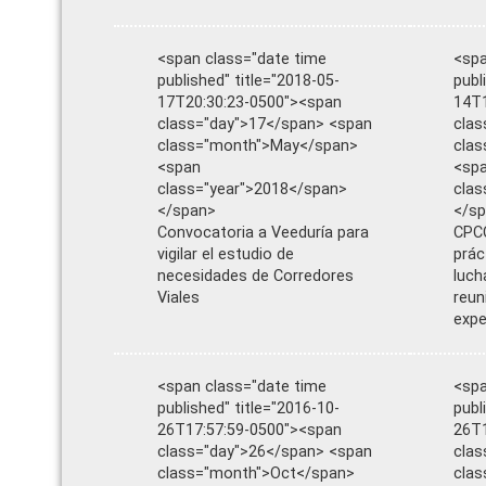
<span class="date time
<spa
published" title="2018-05-
publ
17T20:30:23-0500"><span
14T1
class="day">17</span> <span
clas
class="month">May</span>
cla
<span
<sp
class="year">2018</span>
clas
</span>
</s
Convocatoria a Veeduría para
CPC
vigilar el estudio de
prác
necesidades de Corredores
luch
Viales
reun
expe
<span class="date time
<spa
published" title="2016-10-
publ
26T17:57:59-0500"><span
26T1
class="day">26</span> <span
clas
class="month">Oct</span>
cla