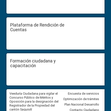
Plataforma de Rendición de
Cuentas
Formación ciudadana y
capacitación
Veeduría Ciudadana para vigilar el
Veeduría Ciudadana para vigila
Encuesta de servicios
Concurso Público de Méritos y
construcción del asfaltado de
Optimización de trámites
Oposición para la designación del
diferentes barrios del sector 
Plan Nacional Desarrollo
Registrador de la Propiedad del
Ballenita del cantón Santa Ele
cantón Saquisilí
Contacto Ciudadano