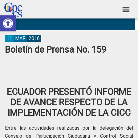
Skip
Skip
Skip
Skip
to
to
to
to
Abrir barra de herramientas
Consejo
primary
main
primary
footer
Construyendo
navigation
content
sidebar
de
Poder
Ciudadano
Participación
11
MAR
2016
Boletín de Prensa No. 159
Ciudadana
y
Control
Social
ECUADOR PRESENTÓ INFORME
DE AVANCE RESPECTO DE LA
IMPLEMENTACIÓN DE LA CICC
Entre las actividades realizadas por la delegación del
Consejo de Participación Ciudadana y Control Social