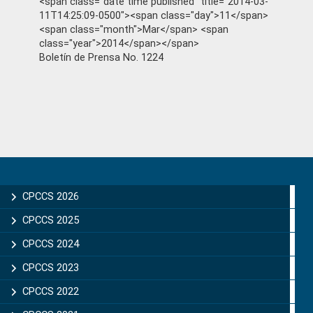
<span class="date time published" title="2014-03-
11T14:25:09-0500"><span class="day">11</span>
<span class="month">Mar</span> <span
class="year">2014</span></span>
Boletín de Prensa No. 1224
Primary
Sidebar
CPCCS 2026
CPCCS 2025
CPCCS 2024
CPCCS 2023
CPCCS 2022