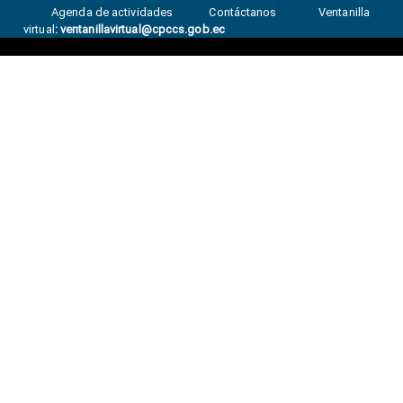
Agenda de actividades
Contáctanos
Ventanilla
virtual
:
ventanillavirtual@cpccs.gob.ec