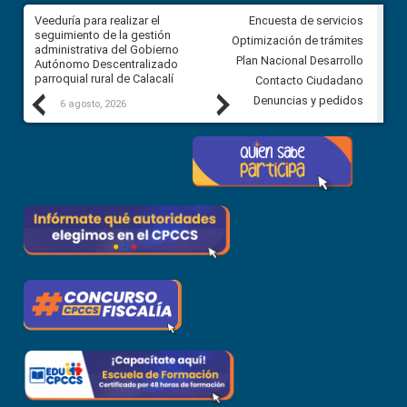
Veeduría para realizar el
Veeduría para vigilar los acue
Encuesta de servicios
ra
seguimiento de la gestión
derivados de la Audiencia Púb
Optimización de trámites
ara
administrativa del Gobierno
entre el GAD de Ibarra y la
Plan Nacional Desarrollo
Autónomo Descentralizado
comunidad Urbina, parroquia l
parroquial rural de Calacalí
Carolina
Contacto Ciudadano
Previous
Next
Denuncias y pedidos
6 agosto, 2026
5 agosto, 2026