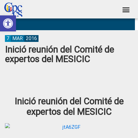
Skip
Skip
Skip
Skip
to
to
to
to
Abrir barra de herramientas
Consejo
primary
main
primary
footer
Construyendo
navigation
content
sidebar
de
Poder
Ciudadano
Participación
7
MAR
2016
Inició reunión del Comité de
Ciudadana
expertos del MESICIC
y
Control
Social
Inició reunión del Comité de
expertos del MESICIC