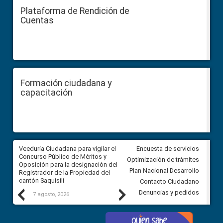
Plataforma de Rendición de
Cuentas
Formación ciudadana y
capacitación
Veeduría Ciudadana para vigilar el
Veeduría Ciudadana para vigila
Encuesta de servicios
Concurso Público de Méritos y
construcción del asfaltado de
Optimización de trámites
Oposición para la designación del
diferentes barrios del sector 
Plan Nacional Desarrollo
Registrador de la Propiedad del
Ballenita del cantón Santa Ele
cantón Saquisilí
Contacto Ciudadano
Previous
Next
Denuncias y pedidos
7 agosto, 2026
7 agosto, 2026