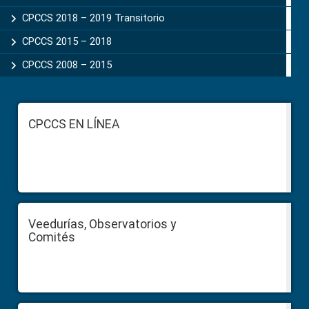
CPCCS 2018 – 2019 Transitorio
CPCCS 2015 – 2018
CPCCS 2008 – 2015
Footer
CPCCS EN LÍNEA
Veedurías, Observatorios y
Comités