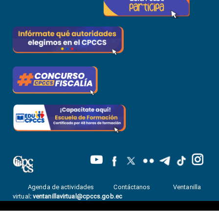
Agenda de actividades
Contáctanos
Ventanilla
virtual
:
ventanillavirtual@cpccs.gob.ec