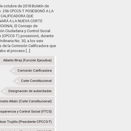
de octubre de 2018 Boletín de
o. 256 CPCCS-T POSESIONÓ A LA
 CALIFICADORA QUE
NARÁ A LA NUEVA CORTE
CIONAL El Consejo de
ión Ciudadana y Control Social
io (CPCCS-T) posesionó, durante
Ordinaria No. 30, a los seis
s de la Comisión Calificadora que
abo el proceso [...]
Alberto Wray (Función Ejecutiva)
Comisión Calificadora
Corte Constitucional
Designación de autoridades
nesto Albán (Corte Constitucional)
sparencia y Control Social (FTCS)
ésar Trujillo (Presidente CPCCS-T)