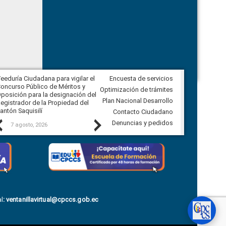
eeduría Ciudadana para vigilar el
Encuesta de servicios
Veeduría Ciudadana para vigilar la
oncurso Público de Méritos y
construcción del asfaltado de
Optimización de trámites
posición para la designación del
diferentes barrios del sector de
Plan Nacional Desarrollo
egistrador de la Propiedad del
Ballenita del cantón Santa Elena
antón Saquisilí
Contacto Ciudadano
Previous
Next
Denuncias y pedidos
7 agosto, 2026
7 agosto, 2026
l
:
ventanillavirtual@cpccs.gob.ec