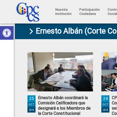
Nuestra
Participación
Contr
Institución
Ciudadana
Socia
Consejo
Abrir barra de herramientas
Skip
Skip
Skip
Skip
Construyendo
Ernesto Albán (Corte Co
to
to
to
to
de
Poder
primary
main
primary
footer
Ciudadano
Participación
navigation
content
sidebar
Ciudadana
y
Control
Social
Ernesto Albán coordinará la
CP
25
24
Comisión Calificadora que
Co
OCT
OCT
designará a los Miembros de
se
2018
2018
la Corte Constitucional
Co