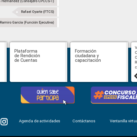
s Hernández (Consejero CPCCS-T)
Rafael Oyarte (FTCS)
Ramiro García (Función Ejecutiva)
CPCCS aprueba convocatoria a
V
Plataforma
Formación
Veeduría para designación de la
C
de Rendición
ciudadana y
autoridad de la SOT
O
de Cuentas
capacitación
R
c
31 julio, 2026
Agenda de actividades
Contáctanos
Ventanilla virtua