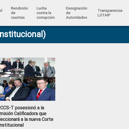
Rendición
Lucha
Designación
ol
Transparencia-
de
contra la
de
l
LOTAIP
cuentas
corrupción
Autoridades
nstitucional)
CCS-T posesionó a la
misión Calificadora que
leccionará a la nueva Corte
nstitucional