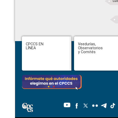
Lui
Footer
CPCCS EN
Veedurías,
LÍNEA
Observatorios
y Comités