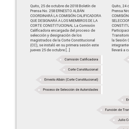
Quito, 25 de octubre de 2018 Boletín de
Quito, 24 
Prensa No. 258 ERNESTO ALBÁN
Prensa Nr
COORDINARÁ LA COMISIÓN CALIFICADORA
COMISIÓN
QUE DESIGNARÁ A LOS MIEMBROS DE LA
SELECCIO
CORTE CONSTITUCIONAL La Comisión
CONSTITU
Calificadora encargada del proceso de
Participac
selección y designación de los
Transitor
magistrados de la Corte Constitucional
la Sesión 
(CC), se instaló en su primera sesión este
integrante
jueves 25 de octubre [...]
llevará a c
Comisión Calificadora
Corte Constitucional
Ernesto Albán (Corte Constitucional)
Proceso de Selección de Autoridades
Er
Función de Tran
Julio C