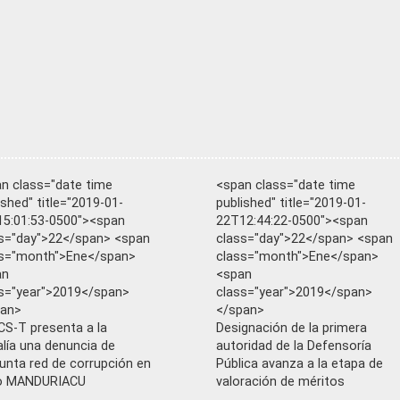
n class="date time
<span class="date time
ished" title="2019-01-
published" title="2019-01-
5:01:53-0500"><span
22T12:44:22-0500"><span
s="day">22</span> <span
class="day">22</span> <span
ss="month">Ene</span>
class="month">Ene</span>
an
<span
s="year">2019</span>
class="year">2019</span>
pan>
</span>
S-T presenta a la
Designación de la primera
alía una denuncia de
autoridad de la Defensoría
unta red de corrupción en
Pública avanza a la etapa de
o MANDURIACU
valoración de méritos