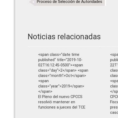
Proceso de Selección de Autoridades
Noticias relacionadas
<span class="date time
<spa
published" title="2019-10-
publ
02T16:12:45-0500"><span
22T1
class="day">2</span> <span
clas
class="month">Oct</span>
cla
<span
<sp
class="year">2019</span>
clas
</span>
</s
El Pleno del nuevo CPCCS
CPCC
resolvió mantener en
Fisc
funciones a jueces del TCE
pres
cas