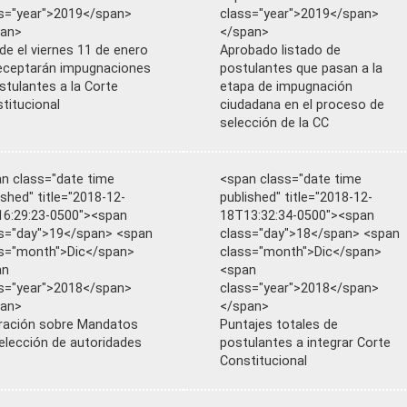
s="year">2019</span>
class="year">2019</span>
pan>
</span>
e el viernes 11 de enero
Aprobado listado de
eceptarán impugnaciones
postulantes que pasan a la
stulantes a la Corte
etapa de impugnación
titucional
ciudadana en el proceso de
selección de la CC
n class="date time
<span class="date time
ished" title="2018-12-
published" title="2018-12-
6:29:23-0500"><span
18T13:32:34-0500"><span
s="day">19</span> <span
class="day">18</span> <span
s="month">Dic</span>
class="month">Dic</span>
an
<span
s="year">2018</span>
class="year">2018</span>
pan>
</span>
ración sobre Mandatos
Puntajes totales de
elección de autoridades
postulantes a integrar Corte
Constitucional