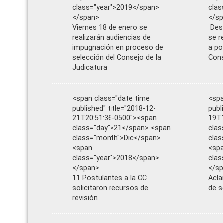
class="year">2019</span>
clas
</span>
</s
Viernes 18 de enero se
Desd
realizarán audiencias de
se r
impugnación en proceso de
a po
selección del Consejo de la
Cons
Judicatura
<span class="date time
<spa
published" title="2018-12-
publ
21T20:51:36-0500"><span
19T1
class="day">21</span> <span
clas
class="month">Dic</span>
clas
<span
<sp
class="year">2018</span>
clas
</span>
</s
11 Postulantes a la CC
Acla
solicitaron recursos de
de s
revisión