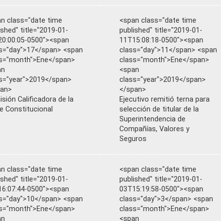
n class="date time
<span class="date time
ished" title="2019-01-
published" title="2019-01-
0:00:05-0500"><span
11T15:08:18-0500"><span
s="day">17</span> <span
class="day">11</span> <span
ss="month">Ene</span>
class="month">Ene</span>
an
<span
s="year">2019</span>
class="year">2019</span>
pan>
</span>
sión Calificadora de la
Ejecutivo remitió terna para
e Constitucional
selección de titular de la
Superintendencia de
Compañías, Valores y
Seguros
n class="date time
<span class="date time
ished" title="2019-01-
published" title="2019-01-
6:07:44-0500"><span
03T15:19:58-0500"><span
s="day">10</span> <span
class="day">3</span> <span
ss="month">Ene</span>
class="month">Ene</span>
an
<span