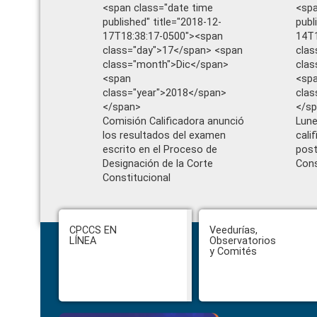
<span class="date time
<spa
published" title="2018-12-
publ
17T18:38:17-0500"><span
14T1
class="day">17</span> <span
clas
class="month">Dic</span>
clas
<span
<sp
class="year">2018</span>
clas
</span>
</s
Comisión Calificadora anunció
Lune
los resultados del examen
cali
escrito en el Proceso de
post
Designación de la Corte
Cons
Constitucional
Footer
CPCCS EN
Veedurías,
LÍNEA
Observatorios
y Comités