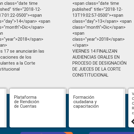
n class="date time
<span class="date time
ished" title="2018-12-
published" title="2018-12-
7:01:22-0500"><span
13T19:02:57-0500"><span
s="day">14</span> <span
class="day">13</span> <span
s="month">Dic</span>
class="month">Dic</span>
an
<span
s="year">2018</span>
class="year">2018</span>
pan>
</span>
s 17 se anunciarán las
VIERNES 14 FINALIZAN
ficaciones de los
AUDIENCIAS ORALES EN
ulantes a la Corte
PROCESO DE DESIGNACIÓN
titucional
DE JUECES DE LA CORTE
CONSTITUCIONAL
CPCCS aprueba convocatoria a
V
Plataforma
Formación
Veeduría para designación de la
C
de Rendición
ciudadana y
autoridad de la SOT
O
de Cuentas
capacitación
R
c
31 julio, 2026