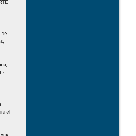
RTE
a de
s,
ria;
te
n
ra el
 que