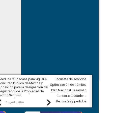
eeduría Ciudadana para vigilar el
Encuesta de servicios
Veeduría Ciudadana para vigilar la
oncurso Público de Méritos y
construcción del asfaltado de
Optimización de trámites
posición para la designación del
diferentes barrios del sector de
Plan Nacional Desarrollo
egistrador de la Propiedad del
Ballenita del cantón Santa Elena
antón Saquisilí
Contacto Ciudadano
Previous
Next
Denuncias y pedidos
7 agosto, 2026
7 agosto, 2026