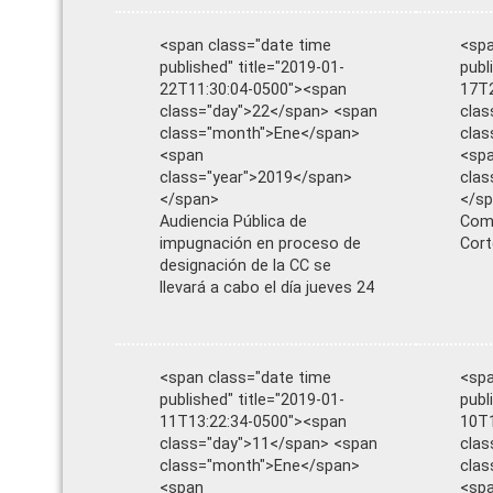
<span class="date time
<spa
published" title="2019-01-
publ
22T11:30:04-0500"><span
17T2
class="day">22</span> <span
clas
class="month">Ene</span>
cla
<span
<sp
class="year">2019</span>
clas
</span>
</s
Audiencia Pública de
Comi
impugnación en proceso de
Cort
designación de la CC se
llevará a cabo el día jueves 24
<span class="date time
<spa
published" title="2019-01-
publ
11T13:22:34-0500"><span
10T1
class="day">11</span> <span
clas
class="month">Ene</span>
cla
<span
<sp