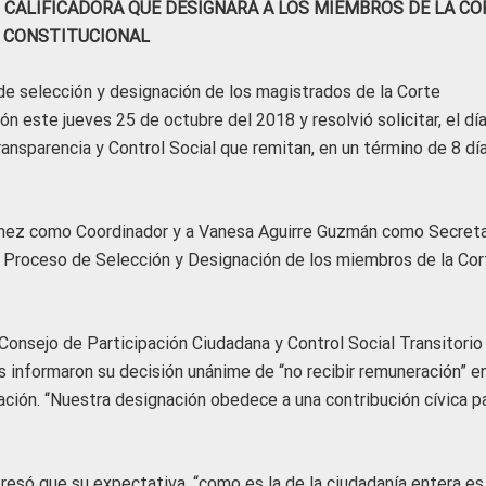
CALIFICADORA QUE DESIGNARÁ A LOS MIEMBROS DE LA CO
CONSTITUCIONAL
de selección y designación de los magistrados de la Corte
ón este jueves 25 de octubre del 2018 y resolvió solicitar, el dí
Transparencia y Control Social que remitan, en un término de 8 día
ómez como Coordinador y a Vanesa Aguirre Guzmán como Secreta
el Proceso de Selección y Designación de los miembros de la Cor
 Consejo de Participación Ciudadana y Control Social Transitorio
os informaron su decisión unánime de “no recibir remuneración” e
ción. “Nuestra designación obedece a una contribución cívica pa
presó que su expectativa, “como es la de la ciudadanía entera es