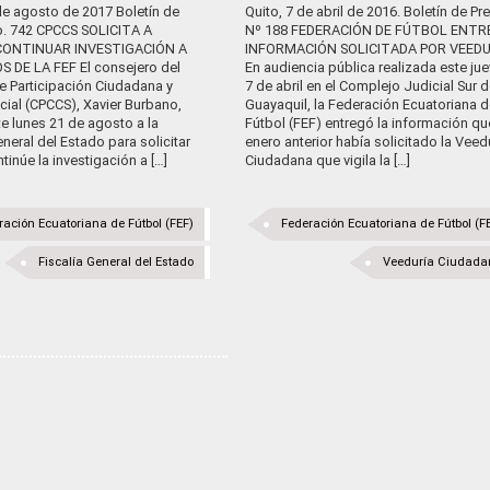
de agosto de 2017 Boletín de
Quito, 7 de abril de 2016. Boletín de Pr
o. 742 CPCCS SOLICITA A
Nº 188 FEDERACIÓN DE FÚTBOL ENT
 CONTINUAR INVESTIGACIÓN A
INFORMACIÓN SOLICITADA POR VEEDU
S DE LA FEF El consejero del
En audiencia pública realizada este ju
e Participación Ciudadana y
7 de abril en el Complejo Judicial Sur d
cial (CPCCS), Xavier Burbano,
Guayaquil, la Federación Ecuatoriana d
e lunes 21 de agosto a la
Fútbol (FEF) entregó la información qu
eneral del Estado para solicitar
enero anterior había solicitado la Veed
tinúe la investigación a […]
Ciudadana que vigila la […]
ración Ecuatoriana de Fútbol (FEF)
Federación Ecuatoriana de Fútbol (F
Fiscalía General del Estado
Veeduría Ciudada