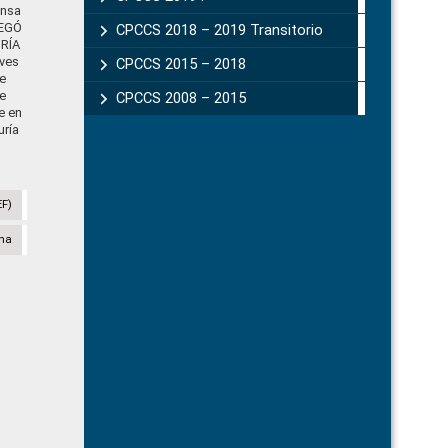
ensa
REGÓ
CPCCS 2018 – 2019 Transitorio
RÍA
eves
CPCCS 2015 – 2018
e
e
CPCCS 2008 – 2015
e en
uría
EF)
na