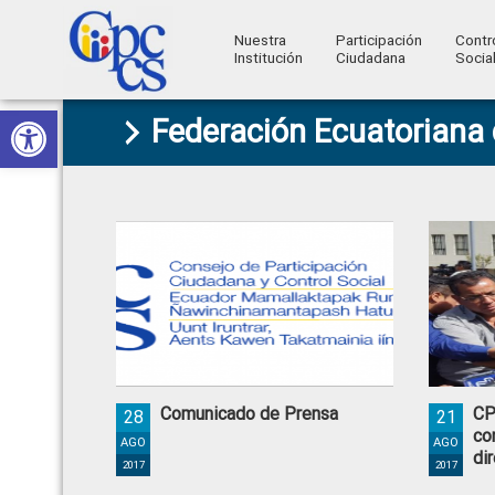
Nuestra
Participación
Contr
Institución
Ciudadana
Socia
Consejo
Abrir barra de herramientas
Skip
Skip
Skip
Skip
Construyendo
Federación Ecuatoriana 
to
to
to
to
de
Poder
primary
main
primary
footer
Ciudadano
Participación
navigation
content
sidebar
Ciudadana
y
Control
Social
Comunicado de Prensa
CP
28
21
co
AGO
AGO
di
2017
2017