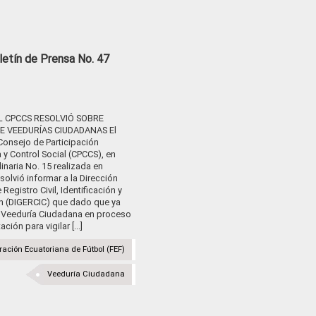
letín de Prensa No. 47
L CPCCS RESOLVIÓ SOBRE
E VEEDURÍAS CIUDADANAS El
Consejo de Participación
y Control Social (CPCCS), en
inaria No. 15 realizada en
solvió informar a la Dirección
Registro Civil, Identificación y
n (DIGERCIC) que dado que ya
a Veeduría Ciudadana en proceso
ción para vigilar [...]
ración Ecuatoriana de Fútbol (FEF)
Veeduría Ciudadana