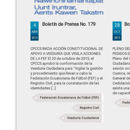
Boletín de Prensa No. 179
Bo
4
28
ABR
OCT
2016
2015
CPCCS INICIA ACCIÓN CONSTITUCIONAL DE
PLENO DE
APOYO A VEEDURÍA QUE VIGILA ACCIONES
PEDIDOS D
DE LA FEF El 20 de octubre de 2015, el
Pleno del 
CPCCS aprobó la conformación de la
Ciudadana 
Veeduría Ciudadana para “Vigilar la gestión
sesión ord
y procedimiento que llevan a cabo la
Cuenca, re
Federación Ecuatoriana de Fútbol (FEF) y el
General de 
Registro Civil, para la constatación de las
Cedulació
identidades [...]
existe un
de capacita
Federación Ecuatoriana de Fútbol (FEF)
Fede
Registro Civil
Veeduría Ciudadana