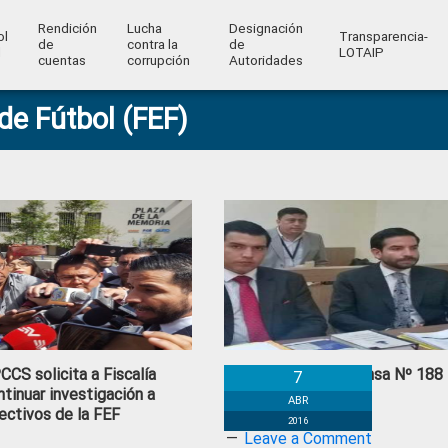
Rendición
Lucha
Designación
ol
Transparencia-
de
contra la
de
l
LOTAIP
cuentas
corrupción
Autoridades
de Fútbol (FEF)
CCS solicita a Fiscalía
Boletín de Prensa Nº 188
7
ntinuar investigación a
ABR
rectivos de la FEF
2016
Leave a Comment