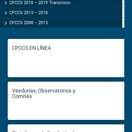
CPCCS 2018 – 2019 Transitorio
CPCCS 2015 – 2018
CPCCS 2008 – 2015
Footer
CPCCS EN LÍNEA
Veedurías, Observatorios y
Comités