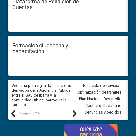
Plataforma de Rendición de
Cuentas
Formación ciudadana y
capacitación
Veeduría para vigilar los acuerdos,
CPCCS convoca a Veeduría
Encuesta de servicios
 a
derivados de la Audiencia Pública
Ciudadana para vigilar el conc
Optimización de trámites
ión
entre el GAD de Ibarra y la
en la Universidad de Cuenca
Plan Nacional Desarrollo
comunidad Urbina, parroquia la
Carolina
Contacto Ciudadano
Previous
Next
Denuncias y pedidos
5 agosto, 2026
5 agosto, 2026