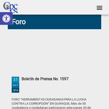
Skip
Skip
Skip
Skip
to
to
to
to
Abrir barra de herramientas
Consejo
primary
main
primary
footer
Construyendo
Foro
navigation
content
sidebar
de
Poder
Ciudadano
Participación
Ciudadana
y
Control
Social
Boletín de Prensa No. 1597
31
OCT
2014
FORO “HERRAMIENTAS CIUDADANAS PARA LA LUCHA
CONTRA LA CORRUPCIÓN” EN GUAYAQUIL Más de 50
ciudadanos y ciudadanas participaron este jueves 30 de