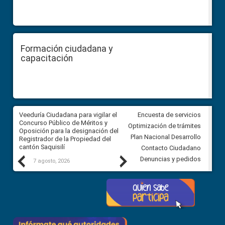
Formación ciudadana y
capacitación
Veeduría Ciudadana para vigilar el
Veeduría Ciudadana para vigila
Encuesta de servicios
Concurso Público de Méritos y
construcción del asfaltado de
Optimización de trámites
Oposición para la designación del
diferentes barrios del sector 
Plan Nacional Desarrollo
Registrador de la Propiedad del
Ballenita del cantón Santa Ele
cantón Saquisilí
Contacto Ciudadano
Previous
Next
Denuncias y pedidos
7 agosto, 2026
7 agosto, 2026