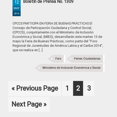
Boletín de Prensa No. 1309
12
MAY
2014
CPCCS PARTICIPA EN FERIA DE BUENAS PRÁCTICAS El
Consejo de Participación Ciudadana y Control Social,
(CPCCS), conjuntamente con el Ministerio de Inclusión
Económica y Social, (MIES), desarrollarán este martes 13 de
mayo la Feria de Buenas Prácticas, como parte del “Foro
Regional de Juventudes de América Latina y el Caribe 2014”,
que se realiza en [...]
Foro
Ferias Ciudadanas
Ministerio de Inclusión Económica y Social
Go
Page
Page
Page
«
Previous Page
1
2
3
to
Go
Next Page »
to