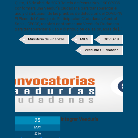
Quito, 15 de abril de 2020 Boletín de Prensa Nro. 198 CPCCS
conformará una Veeduría Ciudadana para transparentar el
uso y distribución de las pruebas de detección del COVID-19
El Pleno del Consejo de Participación Ciudadana y Control
Social, CPCCS, resolvió conformar una Veeduría Ciudadana
para transparentar el uso y distribución de las pruebas de [...]
Ministerio de Finanzas
MIES
COVID-19
Veeduría Ciudadana
Convocatoria a integrar Veeduría
25
MAY
2016