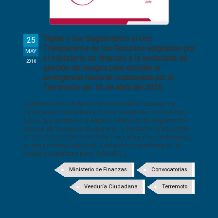
Vigilar y Dar Seguimiento al Uso
25
Transparente de los Recursos asignados por
MAY
el ministerio de finanzas a la secretaría de
2016
gestión de riesgos para atender la
emergencia nacional ocasionada por el
Terremoto del 16 de abril del 2016
CONVOCATORIA A INTEGRAR VEEDURÍA El Consejo de
Participación Ciudadana y Control Social, de conformidad
con lo que establece el Artículo 9 literal b) del Reglamento
General de Veedurías Ciudadanas y mediante RESOLUCION
Nº PLE-CPCCS-205-10-05-2016, invita a las y los ciudadanos,
ya sea de forma individual o colectiva a inscribirse en la
veeduría ciudadana para: VIGILAR [...]
Ministerio de Finanzas
Convocatorias
Veeduría Ciudadana
Terremoto