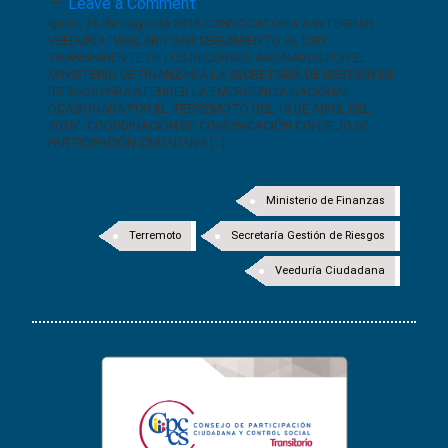
Leave a Comment
Quito, 25 de mayo de 2016 CONVOCATORIA A INTEGRAR
VEEDURÍA “VIGILAR Y DAR SEGUIMIENTO AL USO
TRANSPARENTE DE LOS RECURSOS ASIGNADOS POR EL
MINISTERIO DE FINANZAS A LA SECRETARÍA DE GESTIÓN DE
RIESGOS PARA ATENDER LA EMERGENCIA NACIONAL
OCASIONADA POR EL TERREMOTO DEL 16 DE ABRIL DEL
2016”. COORDINACIÓN DE COMUNICACIÓN CONSEJO DE
PARTICIPACIÓN CIUDADANA […]
Ministerio de Finanzas
Terremoto
Secretaría Gestión de Riesgos
Veeduría Ciudadana