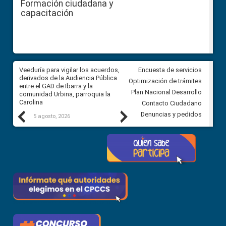
Formación ciudadana y
capacitación
Veeduría para vigilar los acuerdos,
CPCCS convoca a Veeduría
Encuesta de servicios
 a
derivados de la Audiencia Pública
Ciudadana para vigilar el conc
Optimización de trámites
ión
entre el GAD de Ibarra y la
en la Universidad de Cuenca
Plan Nacional Desarrollo
comunidad Urbina, parroquia la
Carolina
Contacto Ciudadano
Previous
Next
Denuncias y pedidos
5 agosto, 2026
5 agosto, 2026