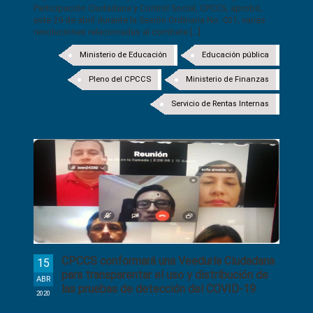
Participación Ciudadana y Control Social, CPCCS, aprobó,
este 29 de abril durante la Sesión Ordinaria No. 031, varias
resoluciones relacionadas al combate [...]
Ministerio de Educación
Educación pública
Pleno del CPCCS
Ministerio de Finanzas
Servicio de Rentas Internas
CPCCS conformará una Veeduría Ciudadana
15
para transparentar el uso y distribución de
ABR
las pruebas de detección del COVID-19
2020