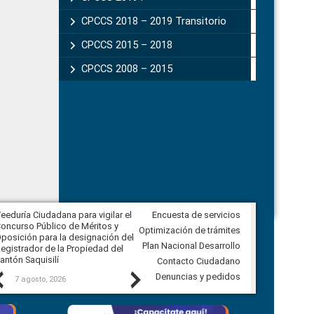
CPCCS 2018 – 2019 Transitorio
CPCCS 2015 – 2018
CPCCS 2008 – 2015
eeduría Ciudadana para vigilar el
Encuesta de servicios
Veeduría Ciudadana para vigilar la
oncurso Público de Méritos y
construcción del asfaltado de
Optimización de trámites
posición para la designación del
diferentes barrios del sector de
Plan Nacional Desarrollo
egistrador de la Propiedad del
Ballenita del cantón Santa Elena
antón Saquisilí
Contacto Ciudadano
Previous
Next
Denuncias y pedidos
7 agosto, 2026
7 agosto, 2026