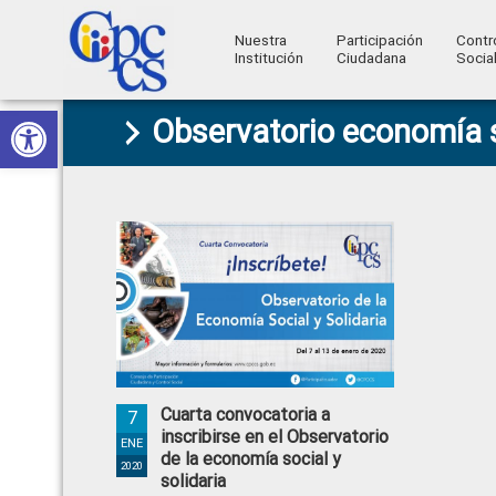
Nuestra
Participación
Contr
Institución
Ciudadana
Socia
Consejo
Abrir barra de herramientas
Skip
Skip
Skip
Skip
Construyendo
Observatorio economía s
to
to
to
to
de
Poder
primary
main
primary
footer
Ciudadano
Participación
navigation
content
sidebar
Ciudadana
y
Control
Social
Cuarta convocatoria a
7
inscribirse en el Observatorio
ENE
de la economía social y
2020
solidaria