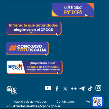
Agenda de actividades
Contáctanos
Ventanilla
virtual
:
ventanillavirtual@cpccs.gob.ec