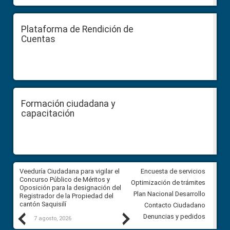
Plataforma de Rendición de
Cuentas
Formación ciudadana y
capacitación
Veeduría Ciudadana para vigilar el
Veeduría Ciudadana para vigila
Encuesta de servicios
Concurso Público de Méritos y
construcción del asfaltado de
Optimización de trámites
Oposición para la designación del
diferentes barrios del sector 
Plan Nacional Desarrollo
Registrador de la Propiedad del
Ballenita del cantón Santa Ele
cantón Saquisilí
Contacto Ciudadano
Previous
Next
Denuncias y pedidos
7 agosto, 2026
7 agosto, 2026