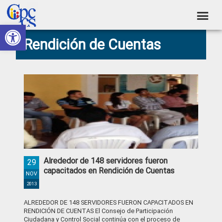
Skip
Skip
Skip
Skip
to
to
to
to
Abrir barra de herramientas
Consejo
primary
main
primary
footer
Construyendo
Rendición de Cuentas
navigation
content
sidebar
de
Poder
Ciudadano
Participación
Ciudadana
y
Control
Social
Alrededor de 148 servidores fueron
29
capacitados en Rendición de Cuentas
NOV
2013
ALREDEDOR DE 148 SERVIDORES FUERON CAPACITADOS EN
RENDICIÓN DE CUENTAS El Consejo de Participación
Ciudadana y Control Social continúa con el proceso de