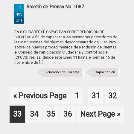
Boletín de Prensa No. 1087
11
NOV
2013
EN 8 CIUDADES SE CAPACITAN SOBRE RENDICIÓN DE
CUENTAS A fin de capacitar a las servidoras y servidores de
las instituciones del régimen desconcentrado del Ejecutivo
sobre los nuevos procedimientos de Rendición de Cuentas,
el Consejo de Participación Ciudadana y Control Social
(CPCCS) realiza, desde este lunes 11 hasta el viernes 15 de
noviembre de [...]
Rendición de Cuentas
Capacitación
Interim
Go
Page
Page
Page
«
Previous Page
1
31
32
…
pages
to
omitted
Page
Page
Page
Page
Go
33
34
35
36
Next Page »
to