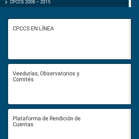
CPCCS 2008 – 2015
Footer
CPCCS EN LÍNEA
Veedurías, Observatorios y
Comités
Plataforma de Rendición de
Cuentas