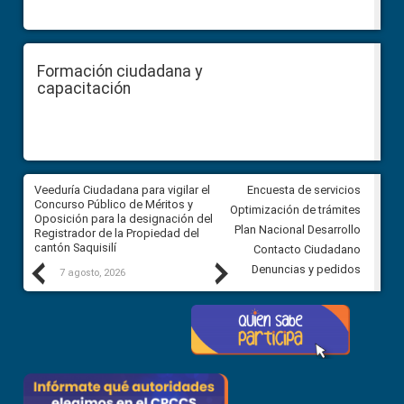
Formación ciudadana y
capacitación
Veeduría Ciudadana para vigilar el
Veeduría Ciudadana para vigila
Encuesta de servicios
Concurso Público de Méritos y
construcción del asfaltado de
Optimización de trámites
Oposición para la designación del
diferentes barrios del sector 
Plan Nacional Desarrollo
Registrador de la Propiedad del
Ballenita del cantón Santa Ele
cantón Saquisilí
Contacto Ciudadano
Previous
Next
Denuncias y pedidos
7 agosto, 2026
7 agosto, 2026