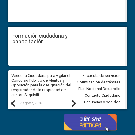
Formación ciudadana y
capacitación
Veeduría Ciudadana para vigilar el
Veeduría Ciudadana para vigila
Encuesta de servicios
Concurso Público de Méritos y
construcción del asfaltado de
Optimización de trámites
Oposición para la designación del
diferentes barrios del sector 
Plan Nacional Desarrollo
Registrador de la Propiedad del
Ballenita del cantón Santa Ele
cantón Saquisilí
Contacto Ciudadano
Previous
Next
Denuncias y pedidos
7 agosto, 2026
7 agosto, 2026