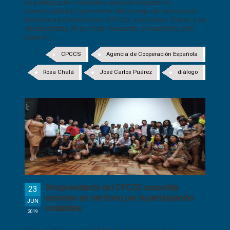
de participación ciudadana, equidad de género e
interculturalidad El presidente del Consejo de Participación
Ciudadana y Control Social (CPCCS), José Carlos Tuárez, y su
vicepresidenta, Rosa Chalá Alencastro, se reunieron, este
lunes 8 [...]
CPCCS
Agencia de Cooperación Española
Rosa Chalá
José Carlos Puárez
diálogo
Vicepresidenta del CPCCS consolida
23
acciones en territorio por la participación
JUN
ciudadana
2019