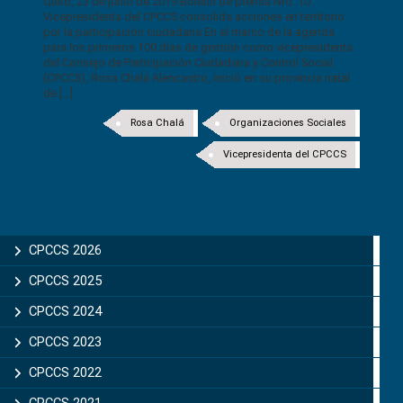
Quito, 23 de junio de 2019 Boletín de prensa Nro. 10
Vicepresidenta del CPCCS consolida acciones en territorio
por la participación ciudadana En el marco de la agenda
para los primeros 100 días de gestión como vicepresidenta
del Consejo de Participación Ciudadana y Control Social
(CPCCS), Rosa Chalá Alencastro, inició en su provincia natal
de [...]
Rosa Chalá
Organizaciones Sociales
Vicepresidenta del CPCCS
CPCCS 2026
CPCCS 2025
CPCCS 2024
CPCCS 2023
CPCCS 2022