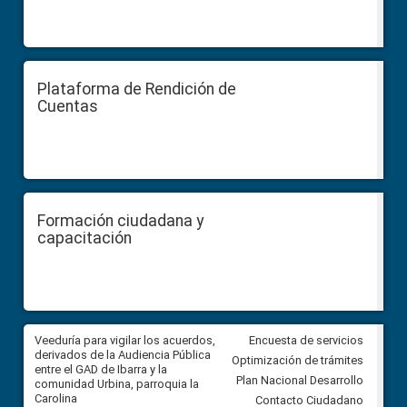
Plataforma de Rendición de
Cuentas
Formación ciudadana y
capacitación
Veeduría para vigilar los acuerdos,
CPCCS convoca a Veeduría
Encuesta de servicios
 a
derivados de la Audiencia Pública
Ciudadana para vigilar el conc
Optimización de trámites
ión
entre el GAD de Ibarra y la
en la Universidad de Cuenca
Plan Nacional Desarrollo
comunidad Urbina, parroquia la
Carolina
Contacto Ciudadano