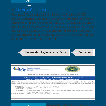
ABR
2016
Leave a Comment
Pastaza, 07 de abril de 2016 Boletín de Prensa No.187
CPCCS SUSCRIBE CONVENIO CON LA UNIVERSIDAD ESTATAL
AMAZÓNICA El Consejo de Participación Ciudadana y Control
Social (CPCCS) suscribió, este jueves 07 de abril, un convenio
marco de cooperación interinstitucional con la Universidad
Estatal Amazónica en Puyo, Pastaza. El Convenio permitirá a
las instituciones suscriptoras […]
Universidad Regional Amazónica
Convenios
CPCCS y Universidad Estatal Amazónica