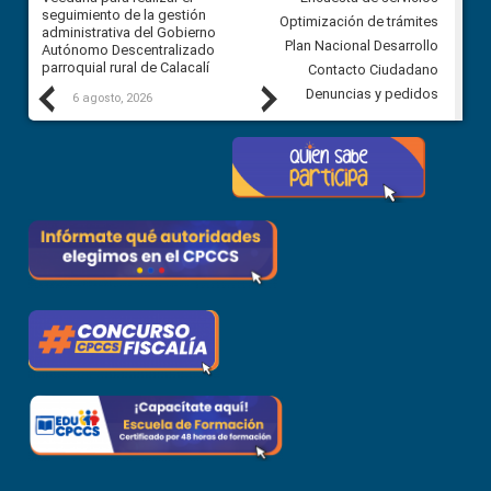
ra
seguimiento de la gestión
derivados de la Audiencia Púb
Optimización de trámites
ara
administrativa del Gobierno
entre el GAD de Ibarra y la
Plan Nacional Desarrollo
Autónomo Descentralizado
comunidad Urbina, parroquia l
parroquial rural de Calacalí
Carolina
Contacto Ciudadano
Previous
Next
Denuncias y pedidos
6 agosto, 2026
5 agosto, 2026