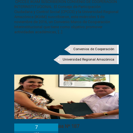
CPCCS E IKIAM SUSCRIBIERON CONVENIO DE COOPERACIÓN
INTERINSTITUCIONAL El Consejo de Participación
Ciudadana y Control Social (CPCCS) y la Universidad Regional
Amazónica (IKIAM) suscribieron, este miércoles 9 de
noviembre de 2016, un Convenio Marco de Cooperación
Interinstitucional que tiene como objetivo promover
actividades académicas, […]
Convenios de Cooperación
Universidad Regional Amazónica
Boletín de Prensa Nº 187
7