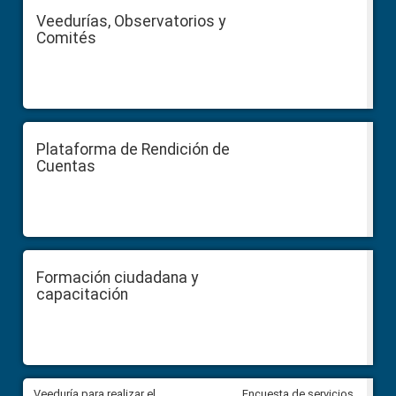
Veedurías, Observatorios y
Comités
Plataforma de Rendición de
Cuentas
Formación ciudadana y
capacitación
Veeduría para realizar el
Veeduría para vigilar los acue
Encuesta de servicios