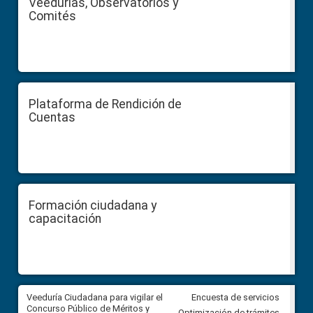
Veedurías, Observatorios y
Comités
Plataforma de Rendición de
Cuentas
Formación ciudadana y
capacitación
Veeduría Ciudadana para vigilar el
Veeduría Ciudadana para vigila
Encuesta de servicios
Concurso Público de Méritos y
construcción del asfaltado de
Optimización de trámites