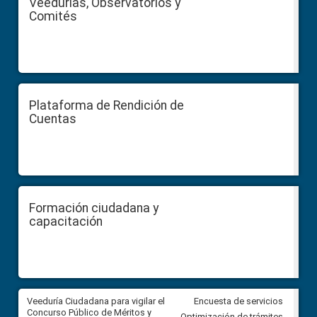
Veedurías, Observatorios y
Comités
Plataforma de Rendición de
Cuentas
Formación ciudadana y
capacitación
Veeduría Ciudadana para vigilar el
Veeduría Ciudadana para vigila
Encuesta de servicios
Concurso Público de Méritos y
construcción del asfaltado de
Optimización de trámites