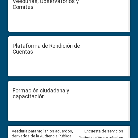
Veedurías, Observatorios y
Comités
Plataforma de Rendición de
Cuentas
Formación ciudadana y
capacitación
Veeduría para vigilar los acuerdos,
CPCCS convoca a Veeduría
Encuesta de servicios
 a
derivados de la Audiencia Pública
Ciudadana para vigilar el conc
Optimización de trámites