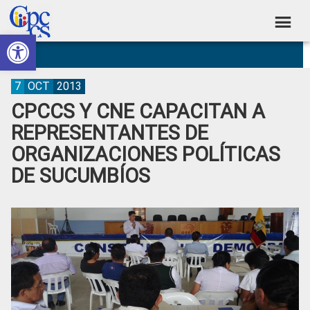
Skip
Skip
Skip
Skip
to
to
to
to
Abrir barra de herramientas
Consejo
primary
main
primary
footer
Construyendo
navigation
content
sidebar
de
Poder
Ciudadano
Participación
7
OCT
2013
CPCCS Y CNE CAPACITAN A
Ciudadana
REPRESENTANTES DE
y
ORGANIZACIONES POLÍTICAS
Control
DE SUCUMBÍOS
Social