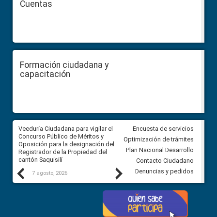
Cuentas
Formación ciudadana y
capacitación
Veeduría Ciudadana para vigilar el
Veeduría Ciudadana para vigila
Encuesta de servicios
Concurso Público de Méritos y
construcción del asfaltado de
Optimización de trámites
Oposición para la designación del
diferentes barrios del sector 
Plan Nacional Desarrollo
Registrador de la Propiedad del
Ballenita del cantón Santa Ele
cantón Saquisilí
Contacto Ciudadano
Previous
Next
Denuncias y pedidos
7 agosto, 2026
7 agosto, 2026