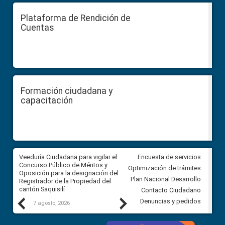
Plataforma de Rendición de
Cuentas
Formación ciudadana y
capacitación
Veeduría Ciudadana para vigilar el
Veeduría Ciudadana para vigila
Encuesta de servicios
Concurso Público de Méritos y
construcción del asfaltado de
Optimización de trámites
Oposición para la designación del
diferentes barrios del sector 
Plan Nacional Desarrollo
Registrador de la Propiedad del
Ballenita del cantón Santa Ele
cantón Saquisilí
Contacto Ciudadano
Previous
Next
Denuncias y pedidos
7 agosto, 2026
7 agosto, 2026