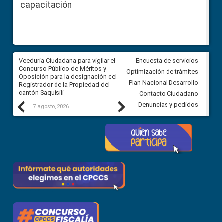
capacitación
Veeduría Ciudadana para vigilar el
Veeduría Ciudadana para vigila
Encuesta de servicios
Concurso Público de Méritos y
construcción del asfaltado de
Optimización de trámites
Oposición para la designación del
diferentes barrios del sector 
Plan Nacional Desarrollo
Registrador de la Propiedad del
Ballenita del cantón Santa Ele
cantón Saquisilí
Contacto Ciudadano
Previous
Next
Denuncias y pedidos
7 agosto, 2026
7 agosto, 2026