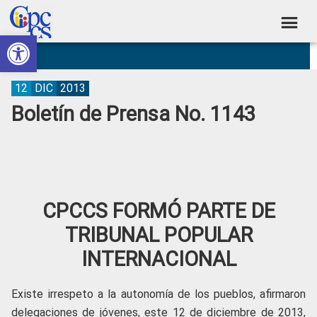
Skip
Skip
Skip
Skip
to
to
to
to
Abrir barra de herramientas
Consejo
primary
main
primary
footer
Construyendo
navigation
content
sidebar
de
Poder
Ciudadano
Participación
12
DIC
2013
Boletín de Prensa No. 1143
Ciudadana
y
Control
Social
CPCCS FORMÓ PARTE DE
TRIBUNAL POPULAR
INTERNACIONAL
Existe irrespeto a la autonomía de los pueblos, afirmaron
delegaciones de jóvenes, este 12 de diciembre de 2013,