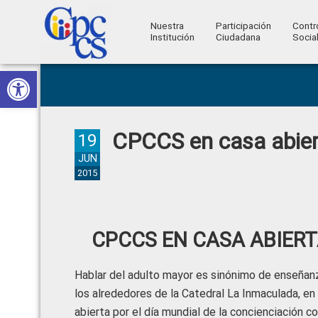
Nuestra
Participación
Contr
Institución
Ciudadana
Socia
Consejo
Abrir barra de herramientas
Skip
Skip
Skip
Skip
Construyendo
to
to
to
to
de
Poder
primary
main
primary
footer
Ciudadano
Participación
navigation
content
sidebar
CPCCS en casa abier
Ciudadana
19
y
JUN
2015
Control
Social
CPCCS EN CASA ABIER
Hablar del adulto mayor es sinónimo de enseñanza,
los alrededores de la Catedral La Inmaculada, en 
abierta por el día mundial de la concienciación co