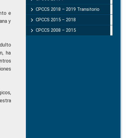
CPCCS 2018 – 2019 Transitorio
nto e
CPCCS 2015 – 2018
dana y
CPCCS 2008 – 2015
dulto
n, ha
ntros
iones
gicos,
estra