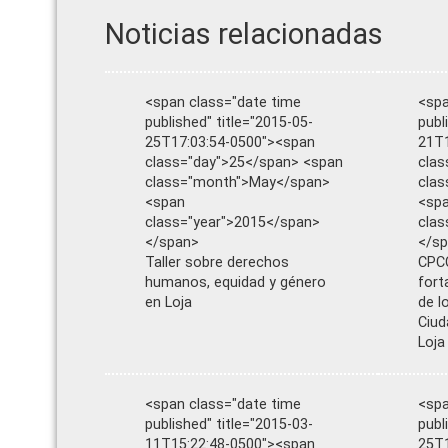
Noticias relacionadas
<span class="date time
<spa
published" title="2015-05-
publ
25T17:03:54-0500"><span
21T1
class="day">25</span> <span
clas
class="month">May</span>
cla
<span
<sp
class="year">2015</span>
clas
</span>
</s
Taller sobre derechos
CPCC
humanos, equidad y género
fort
en Loja
de l
Ciud
Loja
<span class="date time
<spa
published" title="2015-03-
publ
11T15:22:48-0500"><span
25T1