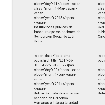
class="day">11</span> <span
clas
class="month">Mar</span>
cla
<span
<sp
class="year">2015</span>
clas
</span>
</s
Instituciones públicas de
Red
Imbabura apoyan acciones de
la N
Reinserción Social de Latin
Carc
Kings
<span class="date time
<spa
published" title="2014-06-
publ
30T14:22:51-0500"><span
13T1
class="day">30</span> <span
clas
class="month">Jun</span>
clas
<span
<sp
class="year">2014</span>
clas
</span>
</s
Bolívar: Escuela deFormación
Bole
capacitó en Derechos
Humanos e Interculturalidad