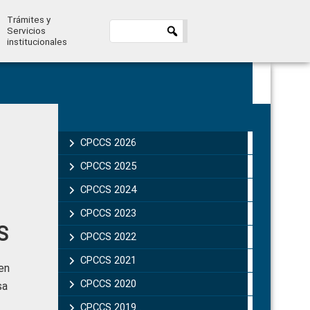
Trámites y
Servicios
institucionales
Primary
Sidebar
CPCCS 2026
CPCCS 2025
CPCCS 2024
CPCCS 2023
S
CPCCS 2022
CPCCS 2021
 en
CPCCS 2020
sa
CPCCS 2019 .