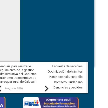
eeduría para realizar el
Encuesta de servicios
Veeduría para vigilar los acuerdos,
eguimiento de la gestión
derivados de la Audiencia Pública
Optimización de trámites
dministrativa del Gobierno
entre el GAD de Ibarra y la
Plan Nacional Desarrollo
utónomo Descentralizado
comunidad Urbina, parroquia la
arroquial rural de Calacalí
Carolina
Contacto Ciudadano
Previous
Next
Denuncias y pedidos
6 agosto, 2026
5 agosto, 2026