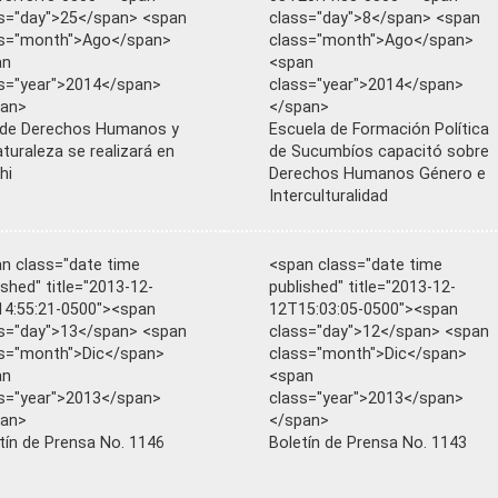
s="day">25</span> <span
class="day">8</span> <span
ss="month">Ago</span>
class="month">Ago</span>
an
<span
s="year">2014</span>
class="year">2014</span>
pan>
</span>
 de Derechos Humanos y
Escuela de Formación Política
aturaleza se realizará en
de Sucumbíos capacitó sobre
hi
Derechos Humanos Género e
Interculturalidad
n class="date time
<span class="date time
ished" title="2013-12-
published" title="2013-12-
4:55:21-0500"><span
12T15:03:05-0500"><span
s="day">13</span> <span
class="day">12</span> <span
s="month">Dic</span>
class="month">Dic</span>
an
<span
s="year">2013</span>
class="year">2013</span>
pan>
</span>
tín de Prensa No. 1146
Boletín de Prensa No. 1143