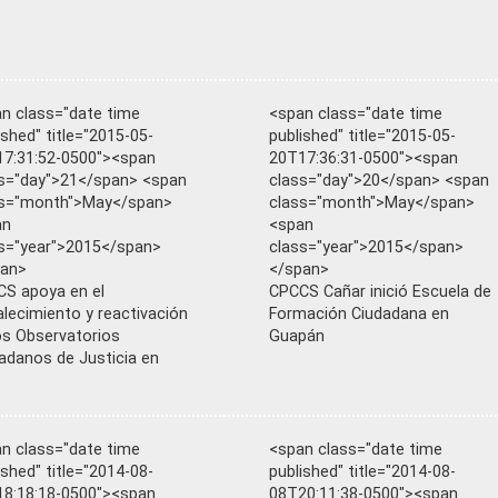
n class="date time
<span class="date time
ished" title="2015-05-
published" title="2015-05-
7:31:52-0500"><span
20T17:36:31-0500"><span
s="day">21</span> <span
class="day">20</span> <span
ss="month">May</span>
class="month">May</span>
an
<span
s="year">2015</span>
class="year">2015</span>
pan>
</span>
S apoya en el
CPCCS Cañar inició Escuela de
alecimiento y reactivación
Formación Ciudadana en
os Observatorios
Guapán
adanos de Justicia en
n class="date time
<span class="date time
ished" title="2014-08-
published" title="2014-08-
8:18:18-0500"><span
08T20:11:38-0500"><span