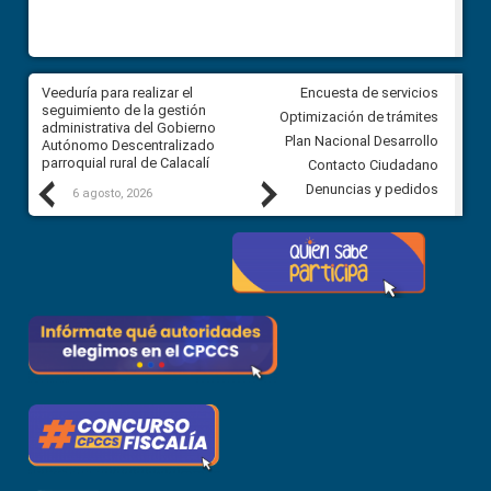
Veeduría para realizar el
Veeduría para vigilar los acue
Encuesta de servicios
ra
seguimiento de la gestión
derivados de la Audiencia Púb
Optimización de trámites
ara
administrativa del Gobierno
entre el GAD de Ibarra y la
Plan Nacional Desarrollo
Autónomo Descentralizado
comunidad Urbina, parroquia l
parroquial rural de Calacalí
Carolina
Contacto Ciudadano
Previous
Next
Denuncias y pedidos
6 agosto, 2026
5 agosto, 2026