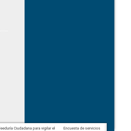
eeduría Ciudadana para vigilar el
Encuesta de servicios
Veeduría Ciudadana para vigilar la