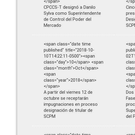
</span>
</s
CPCCS-T designó a Danilo
Cinc
Sylva como Superintendente
pres
de Control del Poder del
Desi
Mercado
SCP
<span class="date time
<spa
published" title="2018-10-
publ
10T14:22:11-0500"><span
02T1
class="day">10</span> <span
clas
class="month">Oct</span>
cla
<span
<sp
class="year">2018</span>
clas
</span>
</s
A partir del viernes 12 de
Dos 
octubre se receptarán
Fase
impugnaciones en proceso
proc
designación de titular de
Supe
SCPM
del 