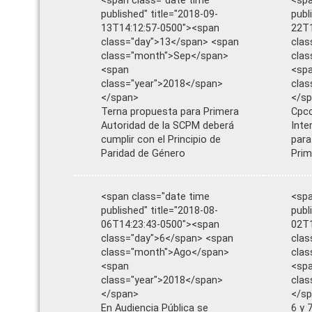
<span class="date time
<spa
published" title="2018-09-
publ
13T14:12:57-0500"><span
22T1
class="day">13</span> <span
clas
class="month">Sep</span>
cla
<span
<sp
class="year">2018</span>
clas
</span>
</s
Terna propuesta para Primera
Cpcc
Autoridad de la SCPM deberá
Inte
cumplir con el Principio de
para
Paridad de Género
Prim
<span class="date time
<spa
published" title="2018-08-
publ
06T14:23:43-0500"><span
02T1
class="day">6</span> <span
clas
class="month">Ago</span>
cla
<span
<sp
class="year">2018</span>
clas
</span>
</s
En Audiencia Pública se
6 y 