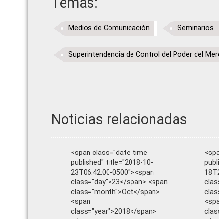
Temas:
Medios de Comunicación
Seminarios
Superintendencia de Control del Poder del Me
Noticias relacionadas
<span class="date time
<spa
published" title="2018-10-
publ
23T06:42:00-0500"><span
18T2
class="day">23</span> <span
clas
class="month">Oct</span>
cla
<span
<sp
class="year">2018</span>
clas