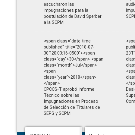
escucharon las
audi
impugnaciones para la
impu
postulación de David Sperber
SCP
a la SCPM
<span class="date time
<spa
published" title="2018-07-
publ
30T20:03:16-0500"><span
23T1
class="day">30</span> <span
clas
class="month">Jul</span>
clas
<span
<sp
class="year">2018</span>
clas
</span>
</s
CPCCS-T aprobó Informe
Des
Técnico sobre las
Supe
Impugnaciones en Proceso
Com
de Selección de Titulares de
SEPS y SCPM