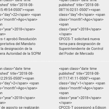
n class="date time
<span class="date time
ished" title="2018-08-
published" title="2018-08-
5:49:54-0500"><span
08T16:02:51-0500"><span
s="day">22</span> <span
class="day">8</span> <span
ss="month">Ago</span>
class="month">Ago</span>
an
<span
s="year">2018</span>
class="year">2018</span>
pan>
</span>
s-t aprobó Resolución
CPCCS-T solicitará nueva
rpretativa del Mandato
terna para designación de
 la designación de la
Superintendente de Control
era Autoridad de la SCPM
del Poder de Mercado
n class="date time
<span class="date time
ished" title="2018-08-
published" title="2018-08-
2:29:55-0500"><span
01T17:41:11-0500"><span
s="day">2</span> <span
class="day">1</span> <span
ss="month">Ago</span>
class="month">Ago</span>
an
<span
s="year">2018</span>
class="year">2018</span>
pan>
</span>
7 de agosto se realizarán
CPCCS-T posesionó a Edison