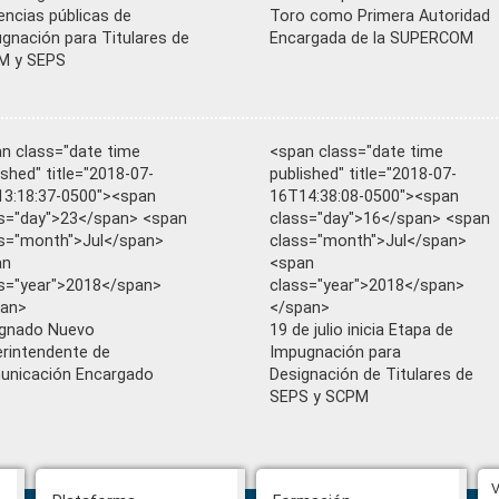
encias públicas de
Toro como Primera Autoridad
gnación para Titulares de
Encargada de la SUPERCOM
M y SEPS
n class="date time
<span class="date time
ished" title="2018-07-
published" title="2018-07-
3:18:37-0500"><span
16T14:38:08-0500"><span
s="day">23</span> <span
class="day">16</span> <span
s="month">Jul</span>
class="month">Jul</span>
an
<span
s="year">2018</span>
class="year">2018</span>
pan>
</span>
ignado Nuevo
19 de julio inicia Etapa de
rintendente de
Impugnación para
unicación Encargado
Designación de Titulares de
SEPS y SCPM
CPCCS aprueba convocatoria a
V