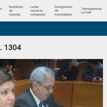
Rendición
Lucha
Designación
ol
Transparencia-
de
contra la
de
l
LOTAIP
cuentas
corrupción
Autoridades
o. 1304