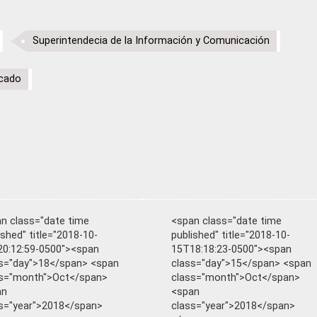
Superintendecia de la Información y Comunicación
rcado
n class="date time
<span class="date time
ished" title="2018-10-
published" title="2018-10-
0:12:59-0500"><span
15T18:18:23-0500"><span
s="day">18</span> <span
class="day">15</span> <span
ss="month">Oct</span>
class="month">Oct</span>
an
<span
s="year">2018</span>
class="year">2018</span>