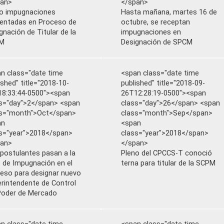
pan>
</span>
o impugnaciones
Hasta mañana, martes 16 de
entadas en Proceso de
octubre, se receptan
gnación de Titular de la
impugnaciones en
M
Designación de SPCM
n class="date time
<span class="date time
ished" title="2018-10-
published" title="2018-09-
8:33:44-0500"><span
26T12:28:19-0500"><span
s="day">2</span> <span
class="day">26</span> <span
ss="month">Oct</span>
class="month">Sep</span>
an
<span
s="year">2018</span>
class="year">2018</span>
pan>
</span>
postulantes pasan a la
Pleno del CPCCS-T conoció
 de Impugnación en el
terna para titular de la SCPM
eso para designar nuevo
rintendente de Control
Poder de Mercado