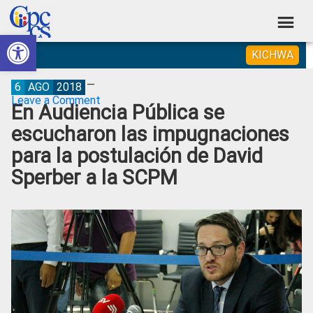
Skip
Skip
Skip
Skip
to
to
to
to
Abrir barra de herramientas
Consejo
primary
main
primary
footer
Construyendo
KICHWA
navigation
content
sidebar
de
Poder
Ciudadano
Participación
6
AGO
2018
Leave a Comment
En Audiencia Pública se
Ciudadana
escucharon las impugnaciones
y
para la postulación de David
Control
Sperber a la SCPM
Social