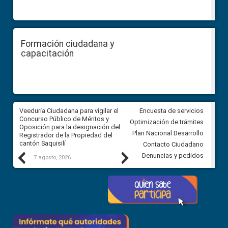
Formación ciudadana y
capacitación
Veeduría Ciudadana para vigilar el
Veeduría Ciudadana para vigila
Encuesta de servicios
Concurso Público de Méritos y
construcción del asfaltado de
Optimización de trámites
Oposición para la designación del
diferentes barrios del sector 
Plan Nacional Desarrollo
Registrador de la Propiedad del
Ballenita del cantón Santa Ele
cantón Saquisilí
Contacto Ciudadano
Previous
Next
Denuncias y pedidos
7 agosto, 2026
7 agosto, 2026