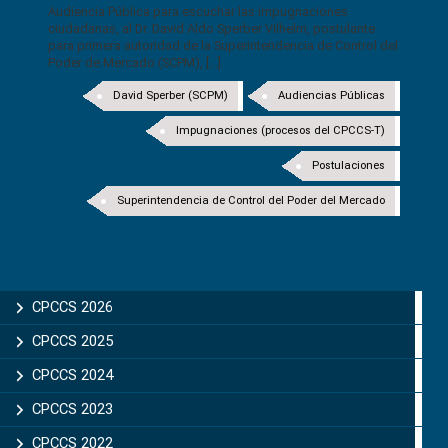
Audiencia Pública para escuchar las impugnaciones
ciudadanas, al Dr. David Aldo Sperber Vilhelm, postulante
para primera autoridad de la Superintendencia de Control del
Poder de Mercado (SCPM), [...]
David Sperber (SCPM)
Audiencias Públicas
Impugnaciones (procesos del CPCCS-T)
Postulaciones
Superintendencia de Control del Poder del Mercado
CPCCS 2026
CPCCS 2025
CPCCS 2024
CPCCS 2023
CPCCS 2022