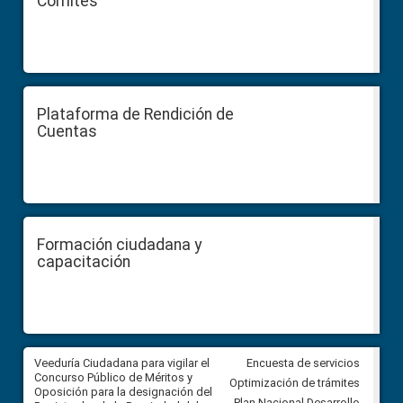
Comités
Plataforma de Rendición de
Cuentas
Formación ciudadana y
capacitación
Veeduría Ciudadana para vigilar el
Veeduría Ciudadana para vigila
Encuesta de servicios
Concurso Público de Méritos y
construcción del asfaltado de
Optimización de trámites
Oposición para la designación del
diferentes barrios del sector 
Plan Nacional Desarrollo