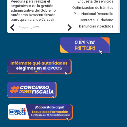
Veeduría para realizar el
Veeduría para vigilar los acue
Encuesta de servicios
ra
seguimiento de la gestión
derivados de la Audiencia Púb
Optimización de trámites
ara
administrativa del Gobierno
entre el GAD de Ibarra y la
Plan Nacional Desarrollo
Autónomo Descentralizado
comunidad Urbina, parroquia l
parroquial rural de Calacalí
Carolina
Contacto Ciudadano
Previous
Next
Denuncias y pedidos
6 agosto, 2026
5 agosto, 2026