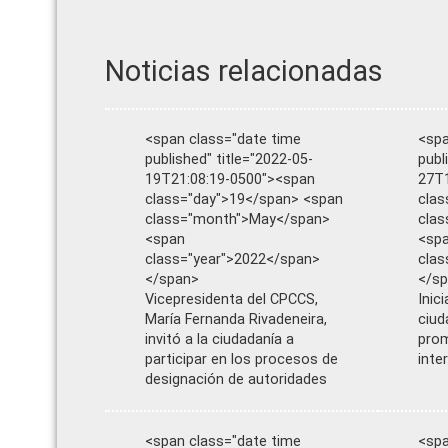
Noticias relacionadas
<span class="date time
<spa
published" title="2022-05-
publ
19T21:08:19-0500"><span
27T1
class="day">19</span> <span
clas
class="month">May</span>
cla
<span
<sp
class="year">2022</span>
clas
</span>
</s
Vicepresidenta del CPCCS,
Inic
María Fernanda Rivadeneira,
ciud
invitó a la ciudadanía a
pro
participar en los procesos de
inte
designación de autoridades
<span class="date time
<spa