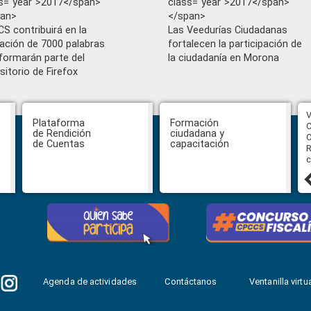
s="year">2017</span>
class="year">2017</span>
pan>
</span>
S contribuirá en la
Las Veedurías Ciudadanas
dación de 7000 palabras
fortalecen la participación de
formarán parte del
la ciudadanía en Morona
sitorio de Firefox
CPCCS aprueba convocatoria a
V
Plataforma
Formación
Veeduría para designación de la
C
de Rendición
ciudadana y
autoridad de la SOT
O
de Cuentas
capacitación
R
c
31 julio, 2026
Agenda de actividades
Contáctanos
Ventanilla virtua