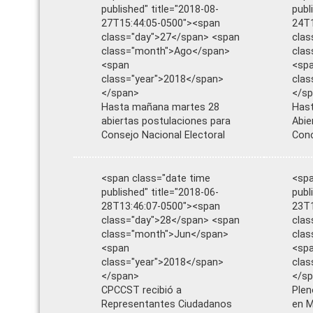
published" title="2018-08-
publ
27T15:44:05-0500"><span
24T1
class="day">27</span> <span
clas
class="month">Ago</span>
cla
<span
<sp
class="year">2018</span>
clas
</span>
</s
Hasta mañana martes 28
Hast
abiertas postulaciones para
Abie
Consejo Nacional Electoral
Conc
<span class="date time
<spa
published" title="2018-06-
publ
28T13:46:07-0500"><span
23T1
class="day">28</span> <span
clas
class="month">Jun</span>
clas
<span
<sp
class="year">2018</span>
clas
</span>
</s
CPCCST recibió a
Plen
Representantes Ciudadanos
en M