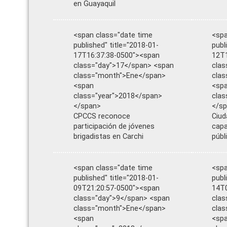
en Guayaquil
<span class="date time
<spa
published" title="2018-01-
publ
17T16:37:38-0500"><span
12T1
class="day">17</span> <span
clas
class="month">Ene</span>
cla
<span
<sp
class="year">2018</span>
clas
</span>
</s
CPCCS reconoce
Ciud
participación de jóvenes
capa
brigadistas en Carchi
públ
<span class="date time
<spa
published" title="2018-01-
publ
09T21:20:57-0500"><span
14T0
class="day">9</span> <span
clas
class="month">Ene</span>
clas
<span
<sp