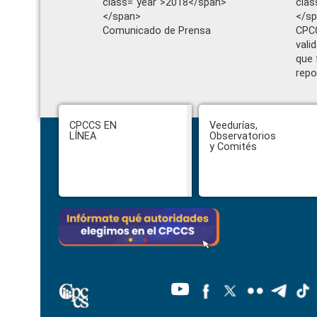
class="year">2018</span>
clas
</span>
</s
Comunicado de Prensa
CPCC
vali
que 
repo
Footer
CPCCS EN
Veedurías,
LÍNEA
Observatorios
y Comités