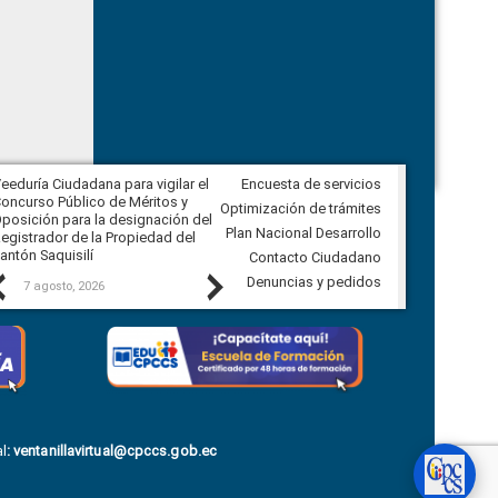
eeduría Ciudadana para vigilar el
Encuesta de servicios
Veeduría Ciudadana para vigilar la
oncurso Público de Méritos y
construcción del asfaltado de
Optimización de trámites
posición para la designación del
diferentes barrios del sector de
Plan Nacional Desarrollo
egistrador de la Propiedad del
Ballenita del cantón Santa Elena
antón Saquisilí
Contacto Ciudadano
Previous
Next
Denuncias y pedidos
7 agosto, 2026
7 agosto, 2026
l
:
ventanillavirtual@cpccs.gob.ec