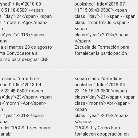
ished" title="2018-08-
published" title="2018-07-
0:51:18-0500"><span
11T15:09:40-0500"><span
s="day">24</span> <span
class="day">11</span> <span
ss="month">Ago</span>
class="month">Jul</span>
an
<span
s="year">2018</span>
class="year">2018</span>
pan>
</span>
a el martes 28 de agosto
Escuela de Formación para
rta Convocatoria al
fortalecer la participación
urso para designar CNE
n class="date time
<span class="date time
ished" title="2018-04-
published" title="2018-04-
6:23:48-0500"><span
23T15:16:39-0500"><span
s="day">23</span> <span
class="day">23</span> <span
s="month">Abr</span>
class="month">Abr</span>
an
<span
s="year">2018</span>
class="year">2018</span>
pan>
</span>
o del CPCCS-T sesionará
CPCCS-T y Grupo Faro
anabí
fortalecen cooperación en