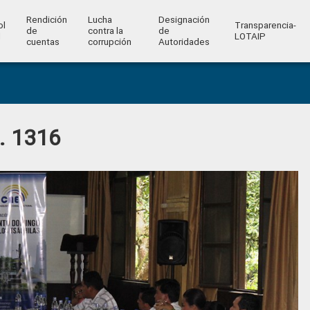
Rendición
Lucha
Designación
ol
Transparencia-
de
contra la
de
l
LOTAIP
cuentas
corrupción
Autoridades
o. 1316