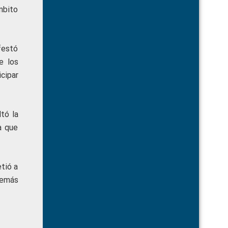
mbito
festó
e los
cipar
tó la
a que
tió a
demás