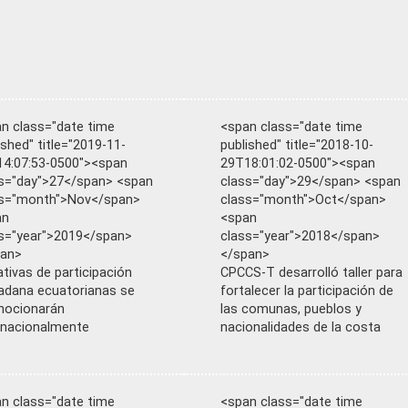
n class="date time
<span class="date time
ished" title="2019-11-
published" title="2018-10-
4:07:53-0500"><span
29T18:01:02-0500"><span
s="day">27</span> <span
class="day">29</span> <span
ss="month">Nov</span>
class="month">Oct</span>
an
<span
s="year">2019</span>
class="year">2018</span>
pan>
</span>
iativas de participación
CPCCS-T desarrolló taller para
adana ecuatorianas se
fortalecer la participación de
mocionarán
las comunas, pueblos y
rnacionalmente
nacionalidades de la costa
n class="date time
<span class="date time