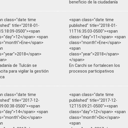
beneficio de la ciudadanía
n class="date time
<span class="date time
ished" title="2018-01-
published" title="2018-01-
5:18:09-0500"><span
11T16:35:03-0500"><span
s="day">12</span> <span
class="day">11</span> <span
ss="month">Ene</span>
class="month">Ene</span>
an
<span
s="year">2018</span>
class="year">2018</span>
pan>
</span>
adanía de Tulcán se
En Carchi se fortalecen los
cita para vigilar la gestión
procesos participativos
ica
n class="date time
<span class="date time
ished" title="2017-12-
published" title="2017-12-
9:00:38-0500"><span
12T15:09:21-0500"><span
s="day">14</span> <span
class="day">12</span> <span
s="month">Dic</span>
class="month">Dic</span>
an
<span