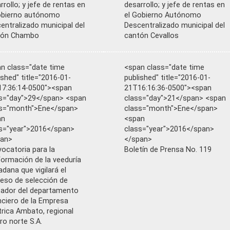
rrollo; y jefe de rentas en
desarrollo; y jefe de rentas en
obierno autónomo
el Gobierno Autónomo
entralizado municipal del
Descentralizado municipal del
tón Chambo
cantón Cevallos
n class="date time
<span class="date time
ished" title="2016-01-
published" title="2016-01-
7:36:14-0500"><span
21T16:16:36-0500"><span
s="day">29</span> <span
class="day">21</span> <span
ss="month">Ene</span>
class="month">Ene</span>
an
<span
s="year">2016</span>
class="year">2016</span>
pan>
</span>
ocatoria para la
Boletín de Prensa No. 119
ormación de la veeduría
adana que vigilará el
eso de selección de
ador del departamento
nciero de la Empresa
trica Ambato, regional
ro norte S.A.