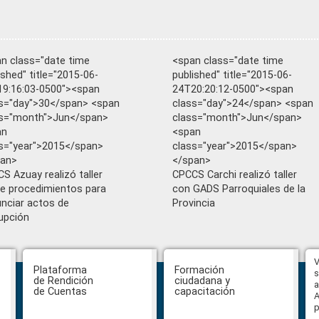
n class="date time
<span class="date time
ished" title="2015-06-
published" title="2015-06-
9:16:03-0500"><span
24T20:20:12-0500"><span
s="day">30</span> <span
class="day">24</span> <span
ss="month">Jun</span>
class="month">Jun</span>
an
<span
s="year">2015</span>
class="year">2015</span>
pan>
</span>
S Azuay realizó taller
CPCCS Carchi realizó taller
e procedimientos para
con GADS Parroquiales de la
nciar actos de
Provincia
upción
Hasta el 31 de julio se podrán
V
Plataforma
Formación
presentar impugnaciones en
s
de Rendición
ciudadana y
contra de los postulantes al
a
de Cuentas
capacitación
concurso para designar Fiscal
A
General
p