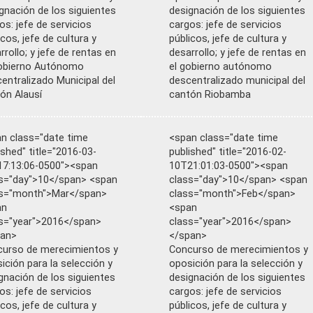
gnación de los siguientes
designación de los siguientes
os: jefe de servicios
cargos: jefe de servicios
icos, jefe de cultura y
públicos, jefe de cultura y
rrollo; y jefe de rentas en
desarrollo; y jefe de rentas en
obierno Autónomo
el gobierno autónomo
entralizado Municipal del
descentralizado municipal del
ón Alausí
cantón Riobamba
n class="date time
<span class="date time
ished" title="2016-03-
published" title="2016-02-
7:13:06-0500"><span
10T21:01:03-0500"><span
s="day">10</span> <span
class="day">10</span> <span
ss="month">Mar</span>
class="month">Feb</span>
an
<span
s="year">2016</span>
class="year">2016</span>
pan>
</span>
urso de merecimientos y
Concurso de merecimientos y
ición para la selección y
oposición para la selección y
gnación de los siguientes
designación de los siguientes
os: jefe de servicios
cargos: jefe de servicios
icos, jefe de cultura y
públicos, jefe de cultura y