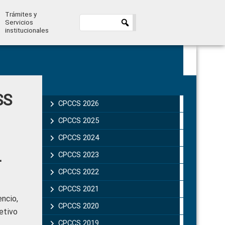
Trámites y
Servicios
institucionales
Primary
SS
Sidebar
CPCCS 2026
CPCCS 2025
CPCCS 2024
L
CPCCS 2023
CPCCS 2022
CPCCS 2021
ncio,
CPCCS 2020
etivo
CPCCS 2019 .