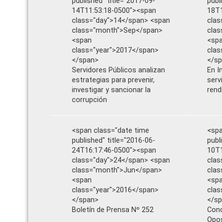
published" title="2017-09-
publ
14T11:53:18-0500"><span
18T1
class="day">14</span> <span
clas
class="month">Sep</span>
cla
<span
<sp
class="year">2017</span>
clas
</span>
</s
Servidores Públicos analizan
En I
estrategias para prevenir,
serv
investigar y sancionar la
rend
corrupción
<span class="date time
<spa
published" title="2016-06-
publ
24T16:17:46-0500"><span
10T1
class="day">24</span> <span
clas
class="month">Jun</span>
cla
<span
<sp
class="year">2016</span>
clas
</span>
</s
Boletín de Prensa Nº 252
Conc
Opos