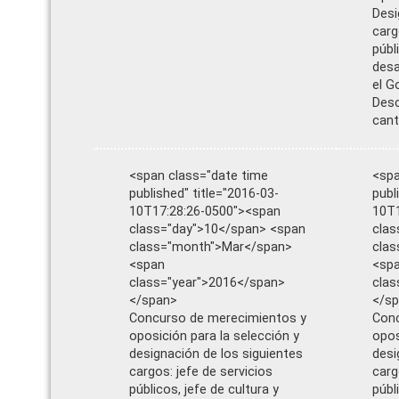
Desi
carg
públ
desa
el G
Desc
cant
<span class="date time
<spa
published" title="2016-03-
publ
10T17:28:26-0500"><span
10T1
class="day">10</span> <span
clas
class="month">Mar</span>
cla
<span
<sp
class="year">2016</span>
clas
</span>
</s
Concurso de merecimientos y
Conc
oposición para la selección y
opos
designación de los siguientes
desi
cargos: jefe de servicios
carg
públicos, jefe de cultura y
públ