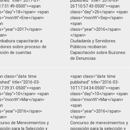
ished" title="2017-01-
published" title="2016-09-
7:31:49-0500"><span
26T10:57:43-0500"><span
s="day">18</span> <span
class="day">26</span> <span
ss="month">Ene</span>
class="month">Sep</span>
an
<span
s="year">2017</span>
class="year">2016</span>
pan>
</span>
mbabura capacitarán a
Ciudadanía y Servidores
idores sobre proceso de
Públicos recibieron
ición de cuentas
Capacitación sobre Buzones
de Denuncias
n class="date time
<span class="date time
ished" title="2016-03-
published" title="2016-03-
7:39:31-0500"><span
10T17:34:34-0500"><span
s="day">10</span> <span
class="day">10</span> <span
ss="month">Mar</span>
class="month">Mar</span>
an
<span
s="year">2016</span>
class="year">2016</span>
pan>
</span>
urso de Merecimientos y
Concurso de merecimientos y
ición para la Selección y
oposición para la selección y