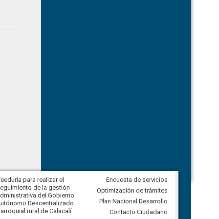
eeduría para realizar el
Encuesta de servicios
Veeduría para vigilar los acuerdos,
eguimiento de la gestión
derivados de la Audiencia Pública
Optimización de trámites
dministrativa del Gobierno
entre el GAD de Ibarra y la
Plan Nacional Desarrollo
utónomo Descentralizado
comunidad Urbina, parroquia la
arroquial rural de Calacalí
Carolina
Contacto Ciudadano