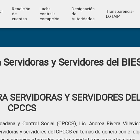
Rendición
Lucha
Designación
ol
Transparencia-
de
contra la
de
l
LOTAIP
cuentas
corrupción
Autoridades
a Servidoras y Servidores del BIE
RA SERVIDORAS Y SERVIDORES DE
CPCCS
adana y Control Social (CPCCS), Lic. Andrea Rivera Villavice
servidoras y servidores del CPCCS en temas de género con el obj
oles y espacios otorgados por la sociedad a mujeres y hombres.