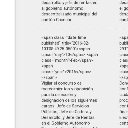
desarrollo; y jefe de rentas en
desa
el gobierno autónomo
el g
descentralizado municipal del
desc
cantón Chunchi
can
<span class="date time
<spa
published" title="2016-02-
publ
10T08:49:25-0500"><span
29T1
class="day">10</span> <span
clas
class="month">Feb</span>
cla
<span
<sp
class="year">2016</span>
clas
</span>
</s
Vigilar el concurso de
Conv
merecimientos y oposición
conf
para la selección y
ciud
designación de los siguientes
proc
cargos: Jefe de Servicios
cont
Públicos, Jefe de Cultura y
fina
Desarrollo; y Jefe de Rentas
Eléc
en el Gobierno Autónomo
cent