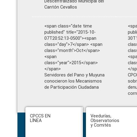
Descentralizado Municipal del
Cantón Cevallos
<span class="date time
<spa
published" title="2015-10-
publ
07T20:52:13-0500"><span
30T1
class="day">7</span> <span
clas
class="month">Oct</span>
cla
<span
<sp
class="year">2015</span>
clas
</span>
</s
Servidores del Pano y Muyuna
CPCC
conocieron los Mecanismos
sobr
de Participación Ciudadana
denu
corr
Footer
CPCCS EN
Veedurías,
LÍNEA
Observatorios
y Comités