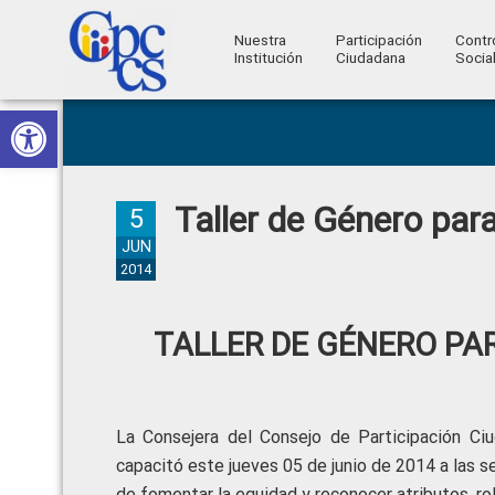
Nuestra
Participación
Contr
Institución
Ciudadana
Socia
Consejo
Abrir barra de herramientas
Skip
Skip
Skip
Skip
Construyendo
to
to
to
to
de
Poder
primary
main
primary
footer
Ciudadano
Participación
navigation
content
sidebar
Taller de Género par
Ciudadana
5
y
JUN
2014
Control
Social
TALLER DE GÉNERO PA
La Consejera del Consejo de Participación Ciud
capacitó este jueves 05 de junio de 2014 a las 
de fomentar la equidad y reconocer atributos, r