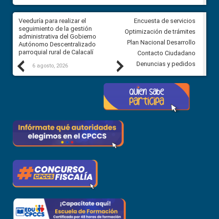
Veeduría para realizar el
Veeduría para vigilar los acue
Encuesta de servicios
ra
seguimiento de la gestión
derivados de la Audiencia Púb
Optimización de trámites
ara
administrativa del Gobierno
entre el GAD de Ibarra y la
Plan Nacional Desarrollo
Autónomo Descentralizado
comunidad Urbina, parroquia l
parroquial rural de Calacalí
Carolina
Contacto Ciudadano
Previous
Next
Denuncias y pedidos
6 agosto, 2026
5 agosto, 2026