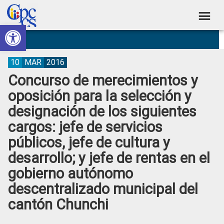
Skip
Skip
Skip
Skip
to
to
to
to
Abrir barra de herramientas
Consejo
primary
main
primary
footer
Construyendo
navigation
content
sidebar
de
Poder
Ciudadano
Participación
10
MAR
2016
Concurso de merecimientos y
Ciudadana
oposición para la selección y
y
designación de los siguientes
Control
cargos: jefe de servicios
Social
públicos, jefe de cultura y
desarrollo; y jefe de rentas en el
gobierno autónomo
descentralizado municipal del
cantón Chunchi