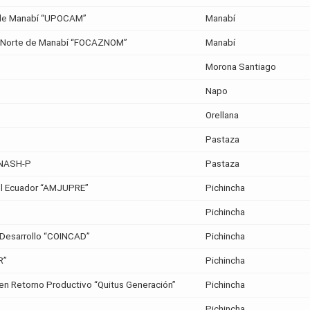
s de Manabí “UPOCAM”
Manabí
a Norte de Manabí “FOCAZNOM”
Manabí
Morona Santiago
Napo
Orellana
Pastaza
ENASH-P
Pastaza
del Ecuador “AMJUPRE”
Pichincha
Pichincha
y Desarrollo “COINCAD”
Pichincha
R”
Pichincha
en Retorno Productivo “Quitus Generación”
Pichincha
Pichincha