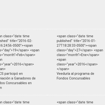
n class="date time
<span class="date time
ished" title="2016-02-
published" title="2016-01-
6:24:56-0500"><span
27T18:28:33-0500"><span
s="day">19</span> <span
class="day">27</span> <span
s="month">Feb</span>
class="month">Ene</span>
an
<span
s="year">2016</span>
class="year">2016</span>
pan>
</span>
S participó en
Veeduría al programa de
iación a Ganadores de
Fondos Concursables
os Concursables en
án
n class="date time
<span class="date time