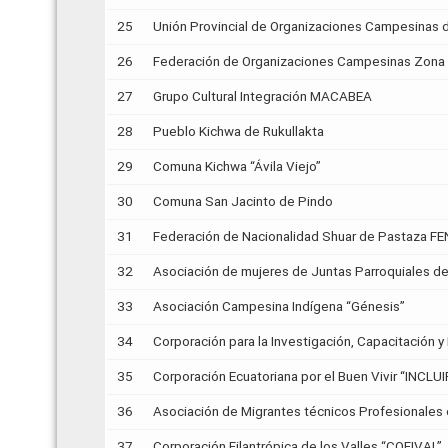
25
Unión Provincial de Organizaciones Campesina
26
Federación de Organizaciones Campesinas Zon
27
Grupo Cultural Integración MACABEA
28
Pueblo Kichwa de Rukullakta
29
Comuna Kichwa “Ávila Viejo”
30
Comuna San Jacinto de Pindo
31
Federación de Nacionalidad Shuar de Pastaza F
32
Asociación de mujeres de Juntas Parroquiales 
33
Asociación Campesina Indígena “Génesis”
34
Corporación para la Investigación, Capacitación 
35
Corporación Ecuatoriana por el Buen Vivir “INCLUI
36
Asociación de Migrantes técnicos Profesionales 
37
Corporación Filantrópica de los Valles “COFIVAL”