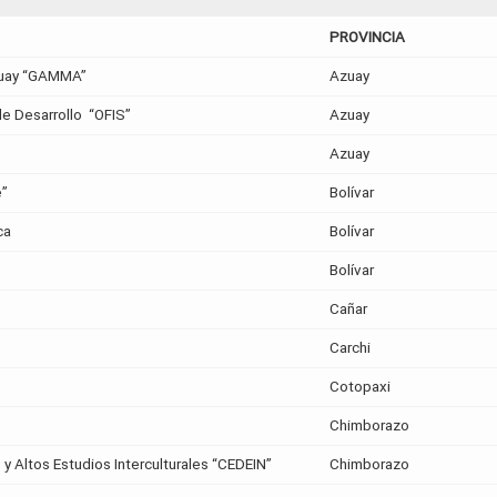
PROVINCIA
zuay “GAMMA”
Azuay
de Desarrollo “OFIS”
Azuay
Azuay
e”
Bolívar
ca
Bolívar
Bolívar
Cañar
Carchi
Cotopaxi
Chimborazo
y Altos Estudios Interculturales “CEDEIN”
Chimborazo