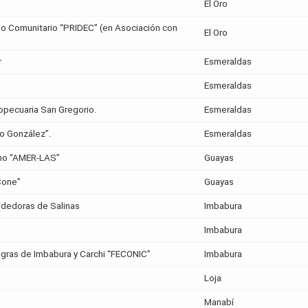
El Oro
llo Comunitario “PRIDEC” (en Asociación con
El Oro
r
Esmeraldas
Esmeraldas
opecuaria San Gregorio.
Esmeraldas
do González”.
Esmeraldas
ano “AMER-LAS”
Guayas
Cone”
Guayas
ndedoras de Salinas
Imbabura
y
Imbabura
gras de Imbabura y Carchi “FECONIC”
Imbabura
Loja
Manabí