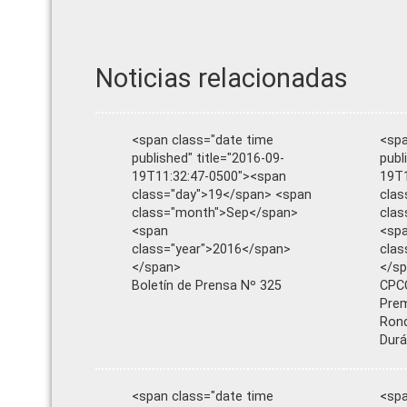
Noticias relacionadas
<span class="date time
<spa
published" title="2016-09-
publ
19T11:32:47-0500"><span
19T1
class="day">19</span> <span
clas
class="month">Sep</span>
clas
<span
<sp
class="year">2016</span>
clas
</span>
</s
Boletín de Prensa Nº 325
CPCC
Prem
Rond
Dur
<span class="date time
<spa