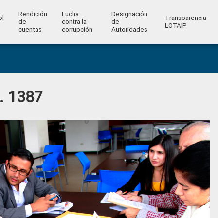
Rendición
Lucha
Designación
ol
Transparencia-
de
contra la
de
l
LOTAIP
cuentas
corrupción
Autoridades
o. 1387