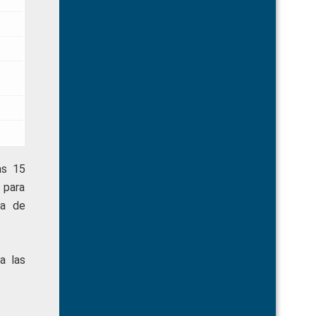
as 15
 para
ma de
a las