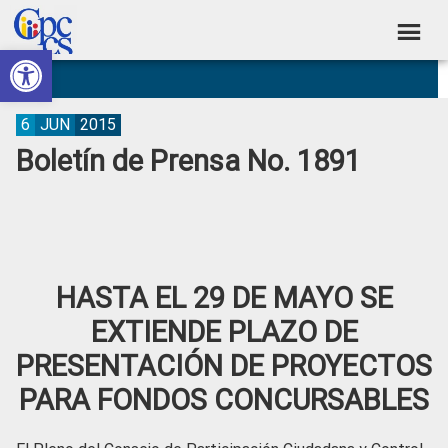
Skip
Skip
Skip
Skip
to
to
to
to
Abrir barra de herramientas
Consejo
primary
main
primary
footer
Construyendo
navigation
content
sidebar
de
Poder
Ciudadano
Participación
6
JUN
2015
Boletín de Prensa No. 1891
Ciudadana
y
Control
Social
HASTA EL 29 DE MAYO SE
EXTIENDE PLAZO DE
PRESENTACIÓN DE PROYECTOS
PARA FONDOS CONCURSABLES