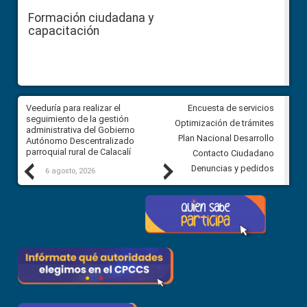
Formación ciudadana y
capacitación
Veeduría para realizar el
Veeduría para vigilar los acue
Encuesta de servicios
ra
seguimiento de la gestión
derivados de la Audiencia Púb
Optimización de trámites
ara
administrativa del Gobierno
entre el GAD de Ibarra y la
Plan Nacional Desarrollo
Autónomo Descentralizado
comunidad Urbina, parroquia l
parroquial rural de Calacalí
Carolina
Contacto Ciudadano
Previous
Next
Denuncias y pedidos
6 agosto, 2026
5 agosto, 2026