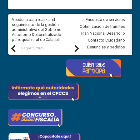
Veeduría para realizar el
Veeduría para vigilar los acue
Encuesta de servicios
ra
seguimiento de la gestión
derivados de la Audiencia Púb
Optimización de trámites
ara
administrativa del Gobierno
entre el GAD de Ibarra y la
Plan Nacional Desarrollo
Autónomo Descentralizado
comunidad Urbina, parroquia l
parroquial rural de Calacalí
Carolina
Contacto Ciudadano
Previous
Next
Denuncias y pedidos
6 agosto, 2026
5 agosto, 2026