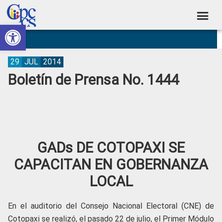
Skip
Skip
Skip
Skip
to
to
to
to
Abrir barra de herramientas
Consejo
primary
main
primary
footer
Construyendo
navigation
content
sidebar
de
Poder
Ciudadano
Participación
29
JUL
2014
Boletín de Prensa No. 1444
Ciudadana
y
Control
Social
GADs DE COTOPAXI SE
CAPACITAN EN GOBERNANZA
LOCAL
En el auditorio del Consejo Nacional Electoral (CNE) de
Cotopaxi se realizó, el pasado 22 de julio, el Primer Módulo