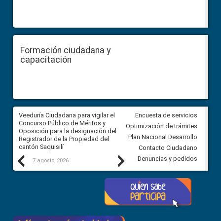
Formación ciudadana y
capacitación
Veeduría Ciudadana para vigilar el
Veeduría Ciudadana para vigila
Encuesta de servicios
Concurso Público de Méritos y
construcción del asfaltado de
Optimización de trámites
Oposición para la designación del
diferentes barrios del sector 
Plan Nacional Desarrollo
Registrador de la Propiedad del
Ballenita del cantón Santa Ele
cantón Saquisilí
Contacto Ciudadano
Previous
Next
Denuncias y pedidos
7 agosto, 2026
7 agosto, 2026