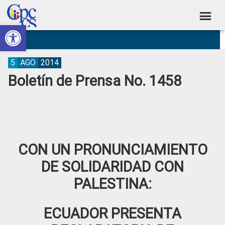
Skip
Skip
Skip
Skip
to
to
to
to
Abrir barra de herramientas
Consejo
primary
main
primary
footer
Construyendo
navigation
content
sidebar
de
Poder
Ciudadano
Participación
5
AGO
2014
Boletín de Prensa No. 1458
Ciudadana
y
Control
Social
CON UN PRONUNCIAMIENTO
DE SOLIDARIDAD CON
PALESTINA:
ECUADOR PRESENTA