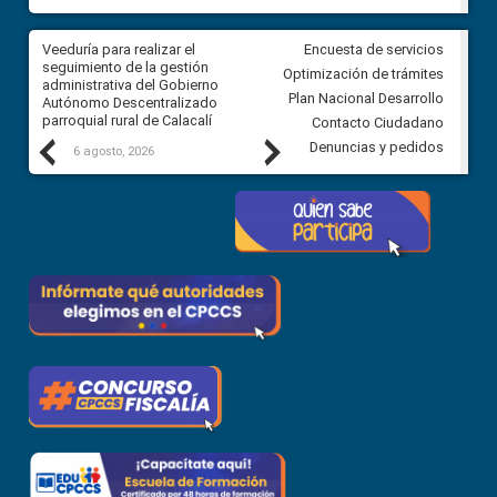
Veeduría para realizar el
Veeduría para vigilar los acue
Encuesta de servicios
ra
seguimiento de la gestión
derivados de la Audiencia Púb
Optimización de trámites
ara
administrativa del Gobierno
entre el GAD de Ibarra y la
Plan Nacional Desarrollo
Autónomo Descentralizado
comunidad Urbina, parroquia l
parroquial rural de Calacalí
Carolina
Contacto Ciudadano
Previous
Next
Denuncias y pedidos
6 agosto, 2026
5 agosto, 2026