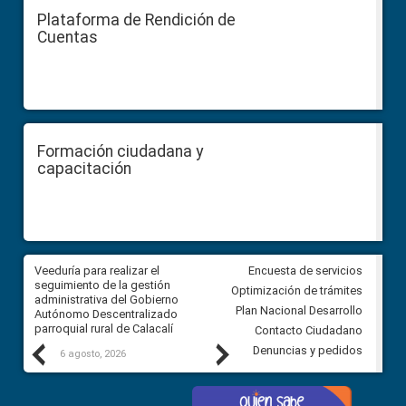
Plataforma de Rendición de
Cuentas
Formación ciudadana y
capacitación
Veeduría para realizar el
Veeduría para vigilar los acue
Encuesta de servicios
ra
seguimiento de la gestión
derivados de la Audiencia Púb
Optimización de trámites
ara
administrativa del Gobierno
entre el GAD de Ibarra y la
Plan Nacional Desarrollo
Autónomo Descentralizado
comunidad Urbina, parroquia l
parroquial rural de Calacalí
Carolina
Contacto Ciudadano
Previous
Next
Denuncias y pedidos
6 agosto, 2026
5 agosto, 2026