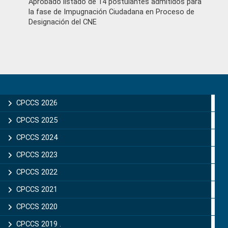
Aprobado listado de 14 postulantes admitidos para
la fase de Impugnación Ciudadana en Proceso de
Designación del CNE
Primary
Sidebar
CPCCS 2026
CPCCS 2025
CPCCS 2024
CPCCS 2023
CPCCS 2022
CPCCS 2021
CPCCS 2020
CPCCS 2019 .