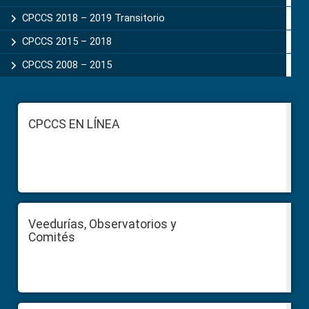
CPCCS 2018 – 2019 Transitorio
CPCCS 2015 – 2018
CPCCS 2008 – 2015
Footer
CPCCS EN LÍNEA
Veedurías, Observatorios y
Comités