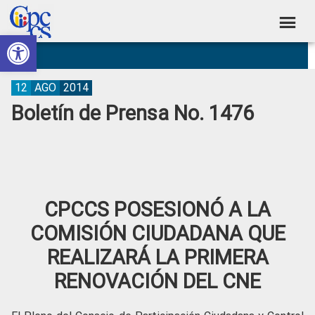
Skip
Skip
Skip
Skip
to
to
to
to
Abrir barra de herramientas
Consejo
primary
main
primary
footer
Construyendo
navigation
content
sidebar
de
Poder
Ciudadano
Participación
12
AGO
2014
Boletín de Prensa No. 1476
Ciudadana
y
Control
Social
CPCCS POSESIONÓ A LA
COMISIÓN CIUDADANA QUE
REALIZARÁ LA PRIMERA
RENOVACIÓN DEL CNE