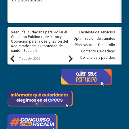
Veeduría Ciudadana para vigilar el
Veeduría Ciudadana para vigila
Encuesta de servicios
Concurso Público de Méritos y
construcción del asfaltado de
Optimización de trámites
Oposición para la designación del
diferentes barrios del sector 
Plan Nacional Desarrollo
Registrador de la Propiedad del
Ballenita del cantón Santa Ele
cantón Saquisilí
Contacto Ciudadano
Previous
Next
Denuncias y pedidos
7 agosto, 2026
7 agosto, 2026