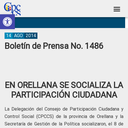
Skip
Skip
Skip
Skip
to
to
to
to
Abrir barra de herramientas
Consejo
primary
main
primary
footer
Construyendo
navigation
content
sidebar
de
Poder
Ciudadano
Participación
14
AGO
2014
Boletín de Prensa No. 1486
Ciudadana
y
Control
Social
EN ORELLANA SE SOCIALIZA LA
PARTICIPACIÓN CIUDADANA
La Delegación del Consejo de Participación Ciudadana y
Control Social (CPCCS) de la provincia de Orellana y la
Secretaría de Gestión de la Política socializaron, el 8 de